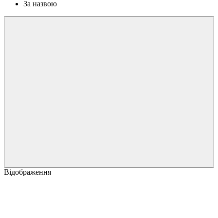
За назвою
Відображення