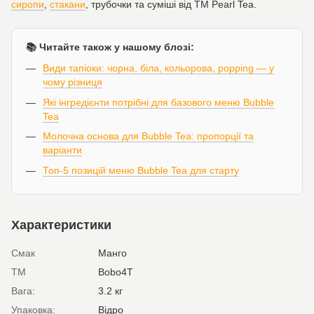
сиропи
,
стакани
, трубочки та суміші від ТМ Pearl Tea.
📚 Читайте також у нашому блозі:
Види тапіоки: чорна, біла, кольорова, popping — у
чому різниця
Які інгредієнти потрібні для базового меню Bubble
Tea
Молочна основа для Bubble Tea: пропорції та
варіанти
Топ-5 позицій меню Bubble Tea для старту
Характеристики
Смак
Манго
ТМ
Bobo4T
Вага:
3.2 кг
Упаковка:
Відро