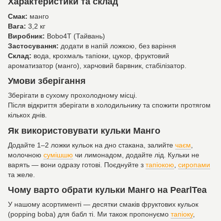
Характеристики та склад
Смак:
манго
Вага:
3,2 кг
Виробник:
Bobo4T (Тайвань)
Застосування:
додати в напій ложкою, без варіння
Склад:
вода, крохмаль тапіоки, цукор, фруктовий
ароматизатор (манго), харчовий барвник, стабілізатор.
Умови зберігання
Зберігати в сухому прохолодному місці.
Після відкриття зберігати в холодильнику та спожити протягом
кількох днів.
Як використовувати кульки Манго
Додайте 1–2 ложки кульок на дно стакана, залийте
чаєм
,
молочною
сумішшю
чи лимонадом, додайте лід. Кульки не
варять — вони одразу готові. Поєднуйте з
тапіокою
,
сиропами
та желе.
Чому варто обрати кульки Манго на PearlTea
У нашому асортименті — десятки смаків фруктових кульок
(popping boba) для бабл ті. Ми також пропонуємо
тапіоку
,