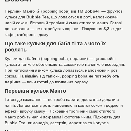
Перлини Манго 🥭 (popping boba) від ТМ
Bobo4T
— фруктові
кульки для
Bubble Tea
, що лопаються в роті, наповнюючи
напій соком. Яскравий тропічний смак стиглого манго. Готові
до вживання — не потребують варіння. Пакування
3,2 кг
для
кафе, кав’ярень і дому.
Що таке кульки для бабл ті та з чого їх
роблять
Кульки для бабл ті (popping boba, перлини) — це желейні
кульки з тонкою оболонкою та соковитою начинкою всередині.
При натисканні язиком кулька лопається, наповнюючи рот
соком. На відміну від тапіоки, popping boba
не потребують
варіння
— вони готові до вживання одразу.
Переваги кульок Манго
Готові до вживання — не треба варити, достатньо додати в
напій. Лопаються в роті, наповнюючи ковток соком і додаючи
ефект «вибуху смаку». Яскравий тропічний смак стиглого
манго робить напій яскравим і фотогенічним. Підходять для
Bubble Tea, лимонадів, десертів, морозива та йогуртів.