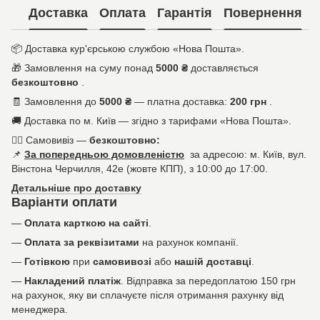
Доставка
Оплата
Гарантія
Повернення
📦
Доставка кур'єрською службою «Нова Пошта».
🎁
Замовлення на суму понад
5000 ₴
доставляється
безкоштовно
.
🧾
Замовлення до
5000 ₴
— платна доставка:
200 грн
.
🚚
Доставка по м. Київ — згідно з тарифами «Нова Пошта».
🚶‍♀️
Самовивіз —
безкоштовно:
📌
За попередньою домовленістю
за адресою: м. Київ, вул.
Вінстона Черчилля, 42е (жовте КПП), з 10:00 до 17:00.
Детальніше про доставку
Варіанти оплати
—
Оплата карткою на сайті
.
—
Оплата за реквізитами
на рахунок компанії.
—
Готівкою
при
самовивозі
або
нашій доставці
.
—
Накладений платіж
. Відправка за передоплатою 150 грн
на рахунок, яку ви сплачуєте після отримання рахунку від
менеджера.