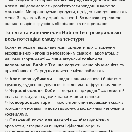
оптом
, які допомагають реалізовувати завдання кафе та
магазинів. Ми пропонуємо продукти, що ідеально доповнюють
меню й надають йому оригінальності. Важливою перевагою
наших товарів є зручність зберігання та використання.
Топінги та наповнювачі Bubble Tea: розкриваємо
весь потенціал смаку та текстури
Кожен інгредієнт відкриває нові горизонти для створення
ексклюзивних напоїв із неповторним смаком і ароматом. У
нашому асортименті — лише актуальні
топінги та
наповнювачі Bubble Tea
, що додають меню різноманіття та
привабливості. Серед них почесне місце займають:
✨
Алое вера кубиками
— надає напоям свіжості й ніжного
хрускоту, чудово поєднується із зеленим та фруктовим чаєм.
✨
Червоні солодкі боби
— додають природної солодкості й
щільної текстури, надаючи напоям автентичності.
✨
Консервоване таро
— має витончений вершковий смак з
горіховими нотами, чудово гармонує з молочними напоями й
коктейлями.
✨
Смажений кокос для десертів
— збагачує ніжним
ароматом, створюючи вишукані фінальні акценти.
✨
Фруктоза для напоїв
— регулює рівень солодкості й