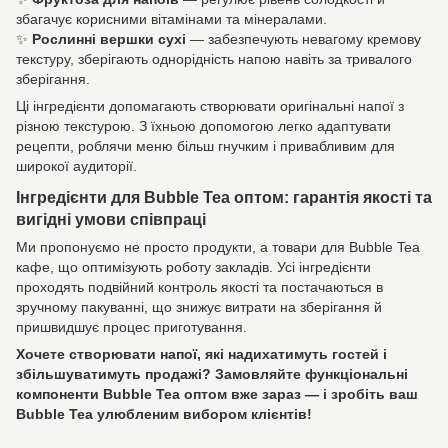
збагачує корисними вітамінами та мінералами.
✨
Рослинні вершки сухі
— забезпечують невагому кремову
текстуру, зберігають однорідність напою навіть за тривалого
зберігання.
Ці інгредієнти допомагають створювати оригінальні напої з
різною текстурою. З їхньою допомогою легко адаптувати
рецепти, роблячи меню більш гнучким і привабливим для
широкої аудиторії.
Інгредієнти для Bubble Tea оптом: гарантія якості та
вигідні умови співпраці
Ми пропонуємо не просто продукти, а товари для Bubble Tea
кафе, що оптимізують роботу закладів. Усі інгредієнти
проходять подвійний контроль якості та постачаються в
зручному пакуванні, що знижує витрати на зберігання й
пришвидшує процес приготування.
Хочете створювати напої, які надихатимуть гостей і
збільшуватимуть продажі? Замовляйте функціональні
компоненти Bubble Tea оптом вже зараз — і зробіть ваш
Bubble Tea улюбленим вибором клієнтів!