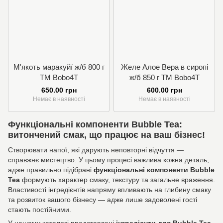
М'якоть маракуйї ж/б 800 г
Желе Алое Вера в сиропі
TM Bobo4T
ж/б 850 г TM Bobo4T
650.00 грн
600.00 грн
Немає в наявності
Немає в наявності
Функціональні компоненти Bubble Tea:
витончений смак, що працює на ваш бізнес!
Створювати напої, які дарують неповторні відчуття —
справжнє мистецтво. У цьому процесі важлива кожна деталь,
адже правильно підібрані
функціональні компоненти Bubble
Tea
формують характер смаку, текстуру та загальне враження.
Властивості інгредієнтів напряму впливають на глибину смаку
та розвиток вашого бізнесу — адже лише задоволені гості
стають постійними.
У нашому каталозі представлені
інгредієнти для Bubble Tea