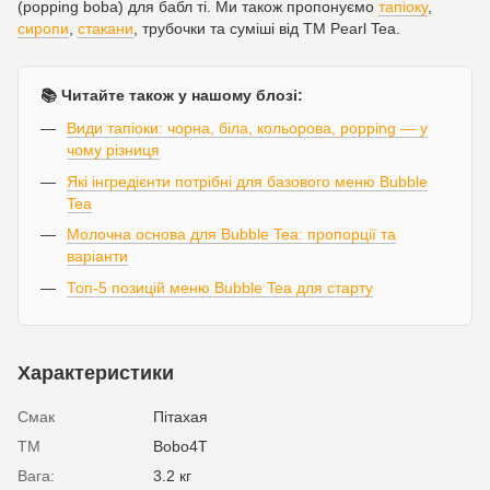
(popping boba) для бабл ті. Ми також пропонуємо
тапіоку
,
сиропи
,
стакани
, трубочки та суміші від ТМ Pearl Tea.
📚 Читайте також у нашому блозі:
Види тапіоки: чорна, біла, кольорова, popping — у
чому різниця
Які інгредієнти потрібні для базового меню Bubble
Tea
Молочна основа для Bubble Tea: пропорції та
варіанти
Топ-5 позицій меню Bubble Tea для старту
Характеристики
Смак
Пітахая
ТМ
Bobo4T
Вага:
3.2 кг