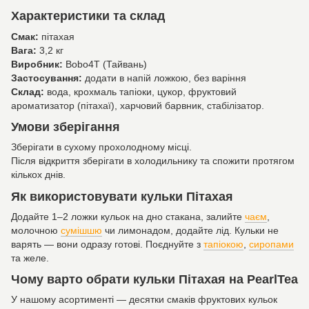
Характеристики та склад
Смак:
пітахая
Вага:
3,2 кг
Виробник:
Bobo4T (Тайвань)
Застосування:
додати в напій ложкою, без варіння
Склад:
вода, крохмаль тапіоки, цукор, фруктовий
ароматизатор (пітахаї), харчовий барвник, стабілізатор.
Умови зберігання
Зберігати в сухому прохолодному місці.
Після відкриття зберігати в холодильнику та спожити протягом
кількох днів.
Як використовувати кульки Пітахая
Додайте 1–2 ложки кульок на дно стакана, залийте
чаєм
,
молочною
сумішшю
чи лимонадом, додайте лід. Кульки не
варять — вони одразу готові. Поєднуйте з
тапіокою
,
сиропами
та желе.
Чому варто обрати кульки Пітахая на PearlTea
У нашому асортименті — десятки смаків фруктових кульок