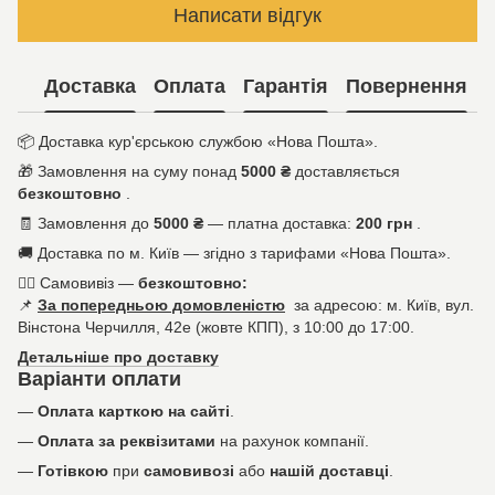
Написати відгук
Доставка
Оплата
Гарантія
Повернення
📦
Доставка кур'єрською службою «Нова Пошта».
🎁
Замовлення на суму понад
5000 ₴
доставляється
безкоштовно
.
🧾
Замовлення до
5000 ₴
— платна доставка:
200 грн
.
🚚
Доставка по м. Київ — згідно з тарифами «Нова Пошта».
🚶‍♀️
Самовивіз —
безкоштовно:
📌
За попередньою домовленістю
за адресою: м. Київ, вул.
Вінстона Черчилля, 42е (жовте КПП), з 10:00 до 17:00.
Детальніше про доставку
Варіанти оплати
—
Оплата карткою на сайті
.
—
Оплата за реквізитами
на рахунок компанії.
—
Готівкою
при
самовивозі
або
нашій доставці
.