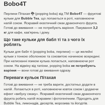
Bobo4T
Перлини Пітахая 🐉 (popping boba) від ТМ
Bobo4T
— фруктові
кульки для
Bubble Tea
, що лопаються в роті, наповнюючи
напій соком. Яскравий екзотичний смак драконячого фрукта.
Готові до вживання — не потребують варіння. Пакування
3,2
кг
для кафе, кав’ярень і дому.
Що таке кульки для бабл ті та з чого їх
роблять
Кульки для бабл ті (popping boba, перлини) — це желейні
кульки з тонкою оболонкою та соковитою начинкою всередині.
При натисканні язиком кулька лопається, наповнюючи рот
соком. На відміну від тапіоки, popping boba
не потребують
варіння
— вони готові до вживання одразу.
Переваги кульок Пітахая
Готові до вживання — не треба варити, достатньо додати в
напій. Лопаються в роті, наповнюючи ковток соком і додаючи
ефект «вибуху смаку». Яскравий екзотичний смак драконячого
фрукта робить напій яскравим і фотогенічним. Підходять для
Bubble Tea, лимонадів, десертів, морозива та йогуртів.