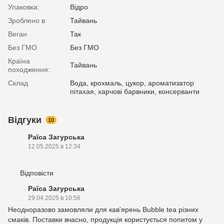
Упаковка:
Відро
Зроблено в
Тайвань
Веган
Так
Без ГМО
Без ГМО
Країна
Тайвань
походження:
Склад
Вода, крохмаль, цукор, ароматизатор
пітахая, харчові барвники, консерванти
Відгуки
10
Раїса Загурська
12.05.2025 в 12:34
Відповісти
Раїса Загурська
29.04.2025 в 10:56
Неодноразово замовляли для кав'ярень Bubble tea різних
смаків. Поставки вчасно, продукція користується попитом у