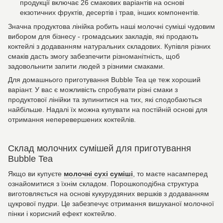
продукції включає 26 смакових варіантів на основі
екзотичних фруктів, десертів і трав, інших компонентів.
Значна продуктова лінійка робить наші молочні суміші чудовим
вибором для бізнесу - громадських закладів, які продають
коктейлі з додаванням натуральних складових. Купівля різних
смаків дасть змогу забезпечити різноманітність, щоб
задовольнити запити людей з різними смаками.
Для домашнього приготування Bubble Tea це теж хороший
варіант. У вас є можливість спробувати різні смаки з
продуктової лінійки та зупинитися на тих, які сподобаються
найбільше. Надалі їх можна купувати на постійній основі для
отримання неперевершених коктейлів.
Склад молочних сумішей для приготування
Bubble Tea
Якщо ви купуєте
молочні сухі суміші
, то маєте насамперед
ознайомитися з їхнім складом. Порошкоподібна структура
виготовляється на основі кукурудзяних вершків з додаванням
цукрової пудри. Це забезпечує отримання вишуканої молочної
пінки і корисний ефект коктейлю.