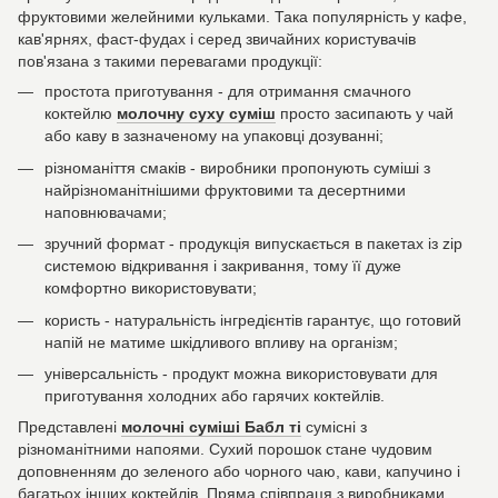
фруктовими желейними кульками. Така популярність у кафе,
кав'ярнях, фаст-фудах і серед звичайних користувачів
пов'язана з такими перевагами продукції:
простота приготування - для отримання смачного
коктейлю
молочну суху суміш
просто засипають у чай
або каву в зазначеному на упаковці дозуванні;
різноманіття смаків - виробники пропонують суміші з
найрізноманітнішими фруктовими та десертними
наповнювачами;
зручний формат - продукція випускається в пакетах із zip
системою відкривання і закривання, тому її дуже
комфортно використовувати;
користь - натуральність інгредієнтів гарантує, що готовий
напій не матиме шкідливого впливу на організм;
універсальність - продукт можна використовувати для
приготування холодних або гарячих коктейлів.
Представлені
молочні суміші Бабл ті
сумісні з
різноманітними напоями. Сухий порошок стане чудовим
доповненням до зеленого або чорного чаю, кави, капучино і
багатьох інших коктейлів. Пряма співпраця з виробниками