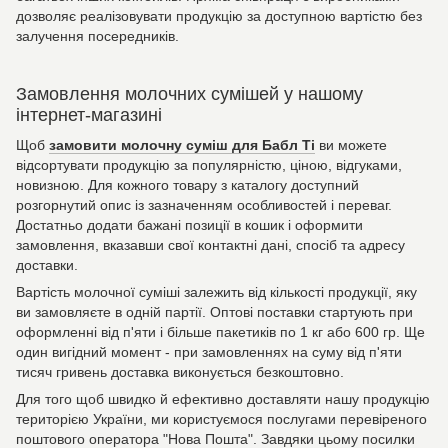
дозволяє реалізовувати продукцію за доступною вартістю без
залучення посередників.
Замовлення молочних сумішей у нашому
інтернет-магазині
Щоб
замовити молочну суміш для Бабл Ті
ви можете
відсортувати продукцію за популярністю, ціною, відгуками,
новизною. Для кожного товару з каталогу доступний
розгорнутий опис із зазначенням особливостей і переваг.
Достатньо додати бажані позиції в кошик і оформити
замовлення, вказавши свої контактні дані, спосіб та адресу
доставки.
Вартість молочної суміші залежить від кількості продукції, яку
ви замовляєте в одній партії. Оптові поставки стартують при
оформленні від п'яти і більше пакетиків по 1 кг або 600 гр. Ще
один вигідний момент - при замовленнях на суму від п'яти
тисяч гривень доставка виконується безкоштовно.
Для того щоб швидко й ефективно доставляти нашу продукцію
територією України, ми користуємося послугами перевіреного
поштового оператора "Нова Пошта". Завдяки цьому посилки