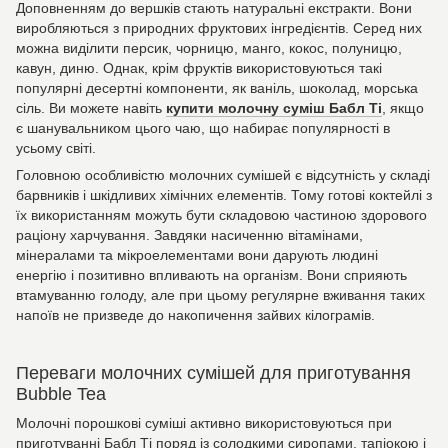
Доповненням до вершків стають натуральні екстракти. Вони
виробляються з природних фруктових інгредієнтів. Серед них
можна виділити персик, чорницю, манго, кокос, полуницю,
кавун, диню. Однак, крім фруктів використовуються такі
популярні десертні компоненти, як ваніль, шоколад, морська
сіль. Ви можете навіть
купити молочну суміш Бабл Ті
, якщо
є шанувальником цього чаю, що набирає популярності в
усьому світі.
Головною особливістю молочних сумішей є відсутність у складі
барвників і шкідливих хімічних елементів. Тому готові коктейлі з
їх використанням можуть бути складовою частиною здорового
раціону харчування. Завдяки насиченню вітамінами,
мінералами та мікроелементами вони дарують людині
енергію і позитивно впливають на організм. Вони сприяють
втамуванню голоду, але при цьому регулярне вживання таких
напоїв не призведе до накопичення зайвих кілограмів.
Переваги молочних сумішей для приготування
Bubble Tea
Молочні порошкові суміші активно використовуються при
приготуванні Бабл Ті поряд із солодкими сиропами, тапіокою і