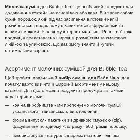
Молочна суміш
для Bubble Tea - це особливий інгредієнт для
додавання в коктейлі на основі чаю або кави. Він являє собою
сухий порошок, який під час засипання в готовий напій
розчиняється і надає йому цікавих ноток з фруктовими та
іншими смаками. У нашому інтернет-магазині "Pearl Tea" така
продукція представлена широким розмаїттям за смаковою
лінійкою та упаковкою, що дає змогу знайти й купити
оптимальний варіант.
Асортимент молочних сумішей для Bubble Tea
Щоб зробити правильний
вибір суміші для Бабл Чаю
, для
початку варто вивчити її широкий асортимент у нашому
каталозі. Для цього можна розділити продукцію за такими
характеристиками:
країна виробництва - ми пропонуємо молочні суміші
українського і тайванського виготовлення;
форма випуску - пакетики з відривною смужкою (zip),
фасуванням по одному кілограму і 600 грамів порошку;
використовувані натуральні ароматизатори - лінійка