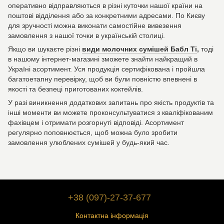
оперативно відправляються в різні куточки нашої країни на
поштові відділення або за конкретними адресами. По Києву
для зручності можна виконати самостійне вивезення
замовлення з нашої точки в українській столиці.
Якщо ви шукаєте різні
види молочних сумішей Бабл Ті
,
тоді
в нашому інтернет-магазині зможете знайти найкращий в
Україні асортимент. Уся продукція сертифікована і пройшла
багатоетапну перевірку, щоб ви були повністю впевнені в
якості та безпеці приготованих коктейлів.
У разі виникнення додаткових запитань про якість продуктів та
інші моменти ви можете проконсультуватися з кваліфікованим
фахівцем і отримати розгорнуті відповіді. Асортимент
регулярно поповнюється, щоб можна було зробити
замовлення улюблених сумішей у будь-який час.
+38 (097)-27-37-677
Контактна інформація