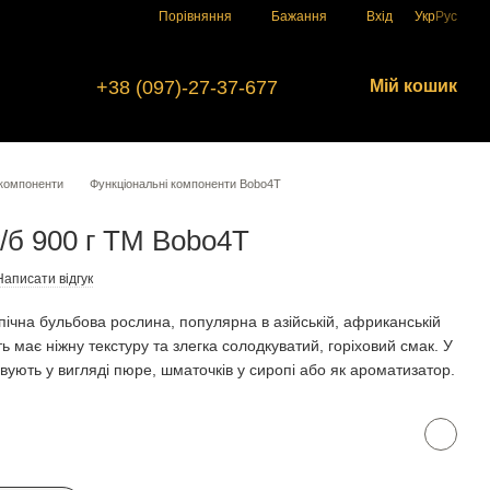
Порівняння
Бажання
Вхід
Укр
Рус
+38 (097)-27-37-677
Мій кошик
 компоненти
Функціональні компоненти Bobo4T
/б 900 г TM Bobo4T
Написати відгук
опічна бульбова рослина, популярна в азійській, африканській
ть має ніжну текстуру та злегка солодкуватий, горіховий смак. У
вують у вигляді пюре, шматочків у сиропі або як ароматизатор.