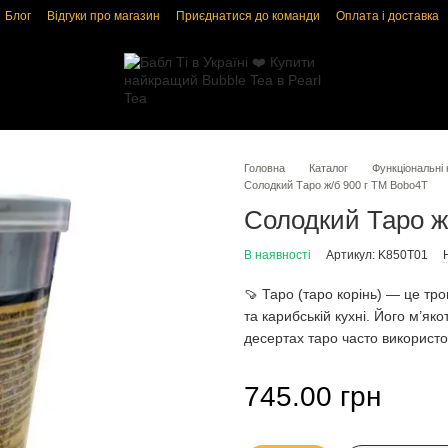
Блог
Відгуки про магазин
Приєднатися до команди
Оплата і доставка
і
Угода користувача
Головна
Каталог
Функціональні
Солодкий Таро ж/б 900 г TM Bobo4T
Солодкий Таро ж
В наявності
Артикул: K850T01
🍠 Таро (таро корінь) — це тр
та карибській кухні. Його м’яко
десертах таро часто використо
745.00 грн