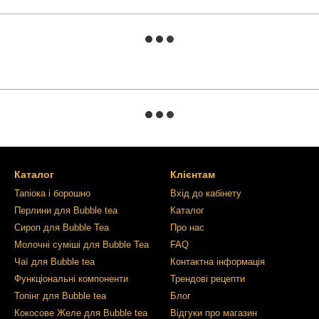
Каталог
Клієнтам
Тапіока і борошно
Вхід до кабінету
Перлини для Bubble tea
Каталог
Сироп для Bubble Tea
Про нас
Молочні суміші для Bubble Tea
FAQ
Чаї для Bubble tea
Контактна інформація
Функціональні компоненти
Трендові рецепти
Топінг для Bubble tea
Блог
Кокосове Желе для Bubble tea
Відгуки про магазин