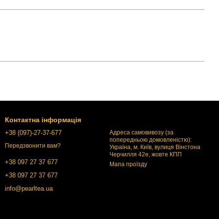
Контактна інформація
+38 (097)-27-37-677
Адреса самовивозу (за
попередньою домовленістю):
Передзвонити вам?
Україна, м. Київ, вулиця Вінстона
Черчилля 42е, жовте КПП
+38 097 27 37 677
Мапа проїзду
+38 097 27 37 677
info@pearltea.ua