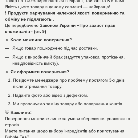
Товар на 100% виробляється в Україні, Тайвані та В'єтнамі.
Якість цього товару в даному сегменті — найкраща!
❗
Продукти харчування належної якості поверненню та
обміну не підлягають
.
Це передбачено
Законом України «Про захист прав
споживачів» (ст. 9)
.
🔹
Коли можливе повернення?
Якщо товар пошкоджено під час доставки.
Якщо є виробничий брак (вздуття упаковки, протікання,
невідповідність вмісту).
🔹
Як оформити повернення?
Повідомте менеджера про проблему протягом 3-х днів
після отримання товару.
Надайте фото або відео з дефектом.
Ми пропонуємо заміну товару або повернення коштів.
💡
Важливо:
Повернення можливе лише за умови збереження упаковки та
строків.
Маєте питання щодо вибору інгредієнтів або приготування
Bubble Tea?