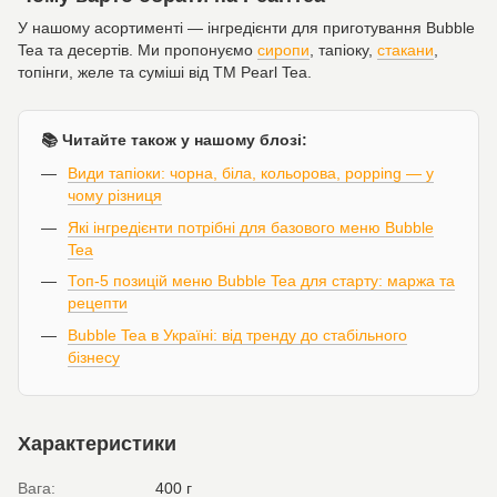
У нашому асортименті — інгредієнти для приготування Bubble
Tea та десертів. Ми пропонуємо
сиропи
, тапіоку,
стакани
,
топінги, желе та суміші від ТМ Pearl Tea.
📚 Читайте також у нашому блозі:
Види тапіоки: чорна, біла, кольорова, popping — у
чому різниця
Які інгредієнти потрібні для базового меню Bubble
Tea
Топ-5 позицій меню Bubble Tea для старту: маржа та
рецепти
Bubble Tea в Україні: від тренду до стабільного
бізнесу
Характеристики
Вага:
400 г