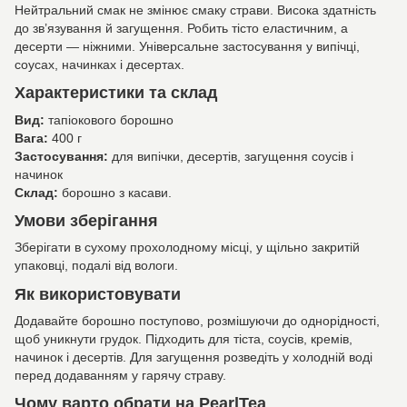
Нейтральний смак не змінює смаку страви. Висока здатність
до зв’язування й загущення. Робить тісто еластичним, а
десерти — ніжними. Універсальне застосування у випічці,
соусах, начинках і десертах.
Характеристики та склад
Вид:
тапіокового борошно
Вага:
400 г
Застосування:
для випічки, десертів, загущення соусів і
начинок
Склад:
борошно з касави.
Умови зберігання
Зберігати в сухому прохолодному місці, у щільно закритій
упаковці, подалі від вологи.
Як використовувати
Додавайте борошно поступово, розмішуючи до однорідності,
щоб уникнути грудок. Підходить для тіста, соусів, кремів,
начинок і десертів. Для загущення розведіть у холодній воді
перед додаванням у гарячу страву.
Чому варто обрати на PearlTea