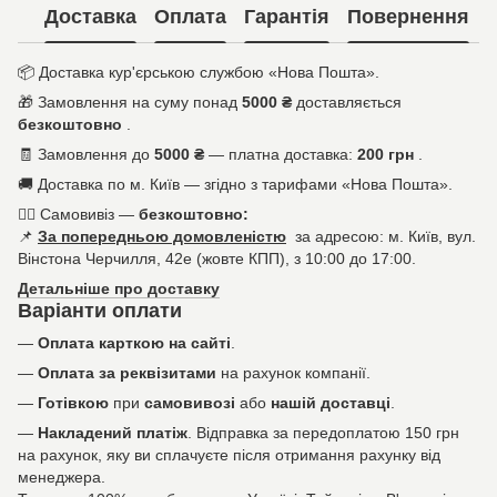
Доставка
Оплата
Гарантія
Повернення
📦
Доставка кур'єрською службою «Нова Пошта».
🎁
Замовлення на суму понад
5000 ₴
доставляється
безкоштовно
.
🧾
Замовлення до
5000 ₴
— платна доставка:
200 грн
.
🚚
Доставка по м. Київ — згідно з тарифами «Нова Пошта».
🚶‍♀️
Самовивіз —
безкоштовно:
📌
За попередньою домовленістю
за адресою: м. Київ, вул.
Вінстона Черчилля, 42е (жовте КПП), з 10:00 до 17:00.
Детальніше про доставку
Варіанти оплати
—
Оплата карткою на сайті
.
—
Оплата за реквізитами
на рахунок компанії.
—
Готівкою
при
самовивозі
або
нашій доставці
.
—
Накладений платіж
. Відправка за передоплатою 150 грн
на рахунок, яку ви сплачуєте після отримання рахунку від
менеджера.