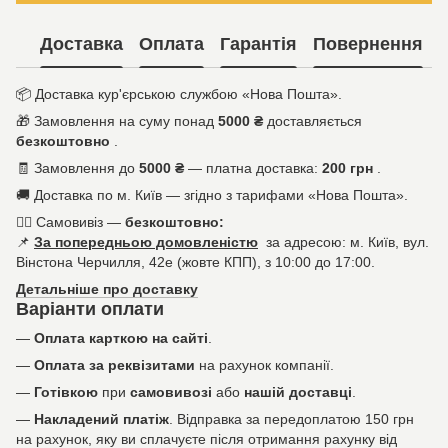
Доставка
Оплата
Гарантія
Повернення
📦
Доставка кур'єрською службою «Нова Пошта».
🎁
Замовлення на суму понад
5000 ₴
доставляється
безкоштовно
.
🧾
Замовлення до
5000 ₴
— платна доставка:
200 грн
.
🚚
Доставка по м. Київ — згідно з тарифами «Нова Пошта».
🚶‍♀️
Самовивіз —
безкоштовно:
📌
За попередньою домовленістю
за адресою: м. Київ, вул.
Вінстона Черчилля, 42е (жовте КПП), з 10:00 до 17:00.
Детальніше про доставку
Варіанти оплати
—
Оплата карткою на сайті
.
—
Оплата за реквізитами
на рахунок компанії.
—
Готівкою
при
самовивозі
або
нашій доставці
.
—
Накладений платіж
. Відправка за передоплатою 150 грн
на рахунок, яку ви сплачуєте після отримання рахунку від