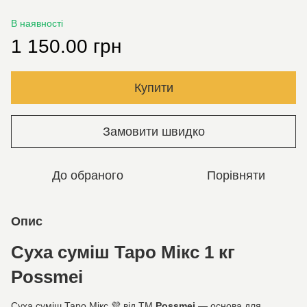
В наявності
1 150.00 грн
Купити
Замовити швидко
До обраного
Порівняти
Опис
Суха суміш Таро Мікс 1 кг
Possmei
Суха суміш Таро Мікс 💜 від ТМ
Possmei
— основа для