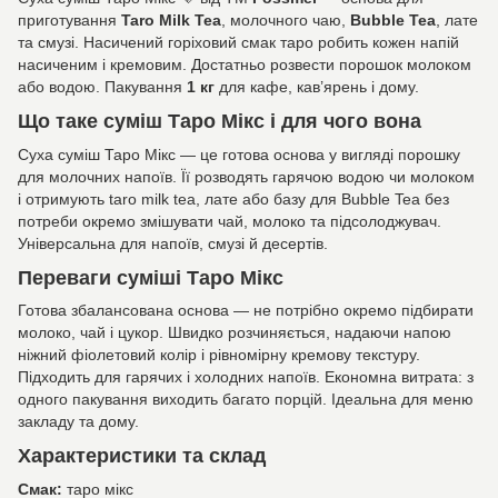
приготування
Taro Milk Tea
, молочного чаю,
Bubble Tea
, лате
та смузі. Насичений горіховий смак таро робить кожен напій
насиченим і кремовим. Достатньо розвести порошок молоком
або водою. Пакування
1 кг
для кафе, кав’ярень і дому.
Що таке суміш Таро Мікс і для чого вона
Суха суміш Таро Мікс — це готова основа у вигляді порошку
для молочних напоїв. Її розводять гарячою водою чи молоком
і отримують taro milk tea, лате або базу для Bubble Tea без
потреби окремо змішувати чай, молоко та підсолоджувач.
Універсальна для напоїв, смузі й десертів.
Переваги суміші Таро Мікс
Готова збалансована основа — не потрібно окремо підбирати
молоко, чай і цукор. Швидко розчиняється, надаючи напою
ніжний фіолетовий колір і рівномірну кремову текстуру.
Підходить для гарячих і холодних напоїв. Економна витрата: з
одного пакування виходить багато порцій. Ідеальна для меню
закладу та дому.
Характеристики та склад
Смак:
таро мікс