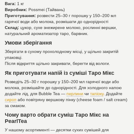
Вага:
1 кг
Виробник:
Possmei (Тайвань)
Приготування:
розвести 25–30 г порошку у 150–200 мл
гарячої води або молока, розмішати до однорідності
Склад:
цукор, сухе знежирене молоко, рослинні вершки,
натуральний ароматизатор таро, барвник.
Умови зберігання
Зберігати в сухому прохолодному місці, у щільно закритій
упаковці.
Після відкриття щільно закривати, берегти від вологи.
Як приготувати напій із суміші Таро Мікс
Розведіть 25–30 г порошку у 150–200 мл гарячої води або
молока, розмішайте до однорідності. Для холодного напою
додайте лід, для Bubble Tea —
перлини
чи
тапіоку
. Додайте
сироп
або повітряну вершкову пінку (cheese foam / salt cream)
за смаком.
Чому варто обрати суміш Таро Мікс на
PearlTea
У нашому асортименті — десятки сухих сумішей для