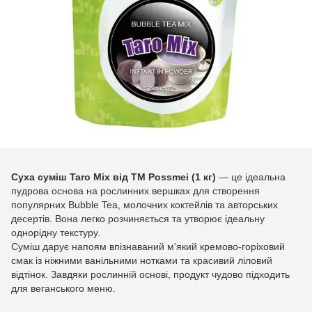
Суха суміш Taro Mix від TM Possmei (1 кг)
— це ідеальна
пудрова основа на рослинних вершках для створення
популярних Bubble Tea, молочних коктейлів та авторських
десертів. Вона легко розчиняється та утворює ідеальну
однорідну текстуру.
Суміш дарує напоям впізнаваний м'який кремово-горіховий
смак із ніжними ванільними нотками та красивий ліловий
відтінок. Завдяки рослинній основі, продукт чудово підходить
для веганського меню.