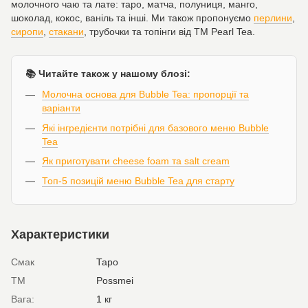
молочного чаю та лате: таро, матча, полуниця, манго,
шоколад, кокос, ваніль та інші. Ми також пропонуємо
перлини
,
сиропи
,
стакани
, трубочки та топінги від ТМ Pearl Tea.
📚 Читайте також у нашому блозі:
Молочна основа для Bubble Tea: пропорції та
варіанти
Які інгредієнти потрібні для базового меню Bubble
Tea
Як приготувати cheese foam та salt cream
Топ-5 позицій меню Bubble Tea для старту
Характеристики
Смак
Таро
ТМ
Possmei
Вага:
1 кг