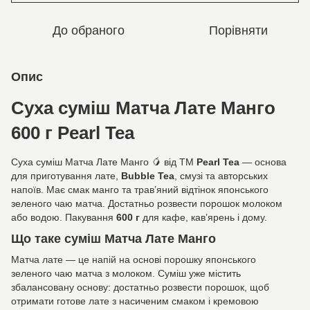
До обраного
Порівняти
Опис
Суха суміш Матча Лате Манго
600 г Pearl Tea
Суха суміш Матча Лате Манго 🥭 від ТМ
Pearl Tea
— основа
для приготування лате,
Bubble Tea
, смузі та авторських
напоїв. Має смак манго та трав’яний відтінок японського
зеленого чаю матча. Достатньо розвести порошок молоком
або водою. Пакування
600 г
для кафе, кав’ярень і дому.
Що таке суміш Матча Лате Манго
Матча лате — це напій на основі порошку японського
зеленого чаю матча з молоком. Суміш уже містить
збалансовану основу: достатньо розвести порошок, щоб
отримати готове лате з насиченим смаком і кремовою