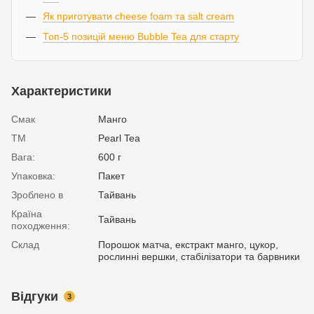
Як приготувати cheese foam та salt cream
Топ-5 позицій меню Bubble Tea для старту
Характеристики
Смак
Манго
ТМ
Pearl Tea
Вага:
600 г
Упаковка:
Пакет
Зроблено в
Тайвань
Країна
Тайвань
походження:
Склад
Порошок матча, екстракт манго, цукор,
рослинні вершки, стабілізатори та барвники
Відгуки
3