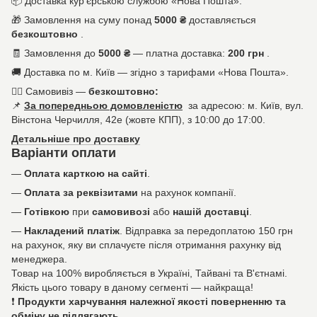
📦
Доставка кур'єрською службою «Нова Пошта».
🎁
Замовлення на суму понад
5000 ₴
доставляється
безкоштовно
.
🧾
Замовлення до
5000 ₴
— платна доставка:
200 грн
.
🚚
Доставка по м. Київ — згідно з тарифами «Нова Пошта».
🚶‍♀️
Самовивіз —
безкоштовно:
📌
За попередньою домовленістю
за адресою: м. Київ, вул.
Вінстона Черчилля, 42е (жовте КПП), з 10:00 до 17:00.
Детальніше про доставку
Варіанти оплати
—
Оплата карткою на сайті
.
—
Оплата за реквізитами
на рахунок компанії.
—
Готівкою
при
самовивозі
або
нашій доставці
.
—
Накладений платіж
. Відправка за передоплатою 150 грн
на рахунок, яку ви сплачуєте після отримання рахунку від
менеджера.
Товар на 100% виробляється в Україні, Тайвані та В'єтнамі.
Якість цього товару в даному сегменті — найкраща!
❗
Продукти харчування належної якості поверненню та
обміну не підлягають
.