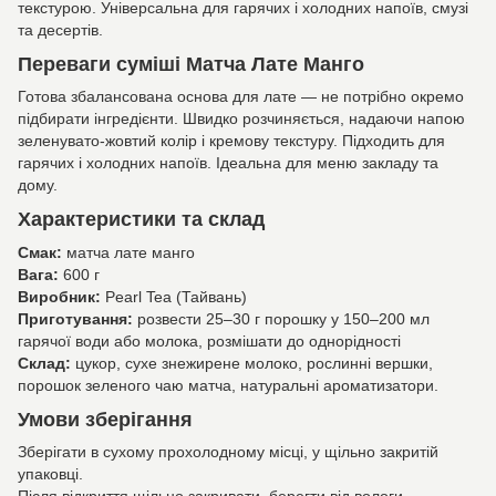
текстурою. Універсальна для гарячих і холодних напоїв, смузі
та десертів.
Переваги суміші Матча Лате Манго
Готова збалансована основа для лате — не потрібно окремо
підбирати інгредієнти. Швидко розчиняється, надаючи напою
зеленувато-жовтий колір і кремову текстуру. Підходить для
гарячих і холодних напоїв. Ідеальна для меню закладу та
дому.
Характеристики та склад
Смак:
матча лате манго
Вага:
600 г
Виробник:
Pearl Tea (Тайвань)
Приготування:
розвести 25–30 г порошку у 150–200 мл
гарячої води або молока, розмішати до однорідності
Склад:
цукор, сухе знежирене молоко, рослинні вершки,
порошок зеленого чаю матча, натуральні ароматизатори.
Умови зберігання
Зберігати в сухому прохолодному місці, у щільно закритій
упаковці.