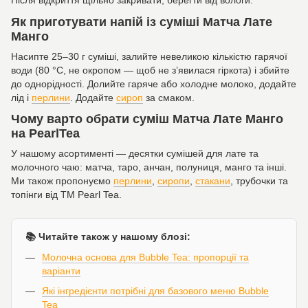
Після відкриття щільно закривати, берегти від вологи.
Як приготувати напій із суміші Матча Лате
Манго
Насипте 25–30 г суміші, залийте невеликою кількістю гарячої
води (80 °C, не окропом — щоб не з’явилася гіркота) і збийте
до однорідності. Долийте гаряче або холодне молоко, додайте
лід і
перлини
. Додайте
сироп
за смаком.
Чому варто обрати суміш Матча Лате Манго
на PearlTea
У нашому асортименті — десятки сумішей для лате та
молочного чаю: матча, таро, анчан, полуниця, манго та інші.
Ми також пропонуємо
перлини
,
сиропи
,
стакани
, трубочки та
топінги від ТМ Pearl Tea.
📚 Читайте також у нашому блозі:
Молочна основа для Bubble Tea: пропорції та
варіанти
Які інгредієнти потрібні для базового меню Bubble
Tea