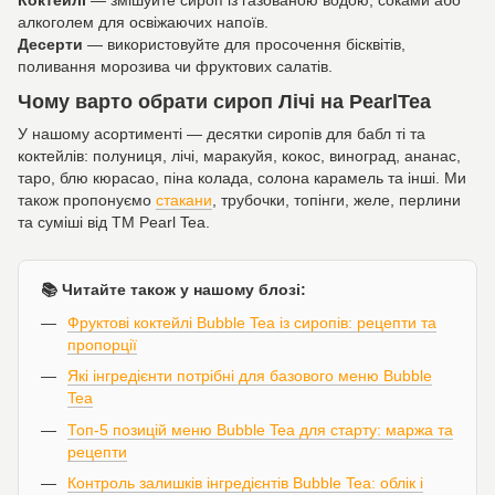
Коктейлі
— змішуйте сироп із газованою водою, соками або
алкоголем для освіжаючих напоїв.
Десерти
— використовуйте для просочення бісквітів,
поливання морозива чи фруктових салатів.
Чому варто обрати сироп Лічі на PearlTea
У нашому асортименті — десятки сиропів для бабл ті та
коктейлів: полуниця, лічі, маракуйя, кокос, виноград, ананас,
таро, блю кюрасао, піна колада, солона карамель та інші. Ми
також пропонуємо
стакани
, трубочки, топінги, желе, перлини
та суміші від ТМ Pearl Tea.
📚 Читайте також у нашому блозі:
Фруктові коктейлі Bubble Tea із сиропів: рецепти та
пропорції
Які інгредієнти потрібні для базового меню Bubble
Tea
Топ-5 позицій меню Bubble Tea для старту: маржа та
рецепти
Контроль залишків інгредієнтів Bubble Tea: облік і