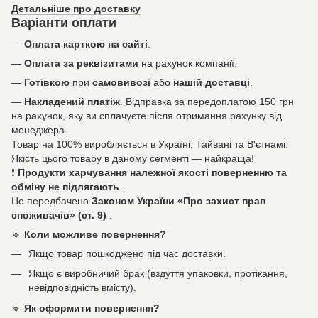
Детальніше про доставку
Варіанти оплати
—
Оплата карткою на сайті
.
—
Оплата за реквізитами
на рахунок компанії.
—
Готівкою
при
самовивозі
або
нашій доставці
.
—
Накладений платіж
. Відправка за передоплатою 150 грн
на рахунок, яку ви сплачуєте після отримання рахунку від
менеджера.
Товар на 100% виробляється в Україні, Тайвані та В'єтнамі.
Якість цього товару в даному сегменті — найкраща!
❗
Продукти харчування належної якості поверненню та
обміну не підлягають
.
Це передбачено
Законом України «Про захист прав
споживачів» (ст. 9)
.
🔹
Коли можливе повернення?
Якщо товар пошкоджено під час доставки.
Якщо є виробничий брак (вздуття упаковки, протікання,
невідповідність вмісту).
🔹
Як оформити повернення?