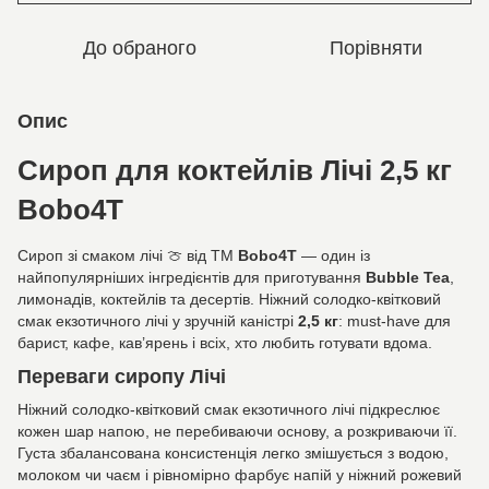
До обраного
Порівняти
Опис
Сироп для коктейлів Лічі 2,5 кг
Bobo4T
Сироп зі смаком лічі 🍈 від ТМ
Bobo4T
— один із
найпопулярніших інгредієнтів для приготування
Bubble Tea
,
лимонадів, коктейлів та десертів. Ніжний солодко-квітковий
смак екзотичного лічі у зручній каністрі
2,5 кг
: must-have для
барист, кафе, кав’ярень і всіх, хто любить готувати вдома.
Переваги сиропу Лічі
Ніжний солодко-квітковий смак екзотичного лічі підкреслює
кожен шар напою, не перебиваючи основу, а розкриваючи її.
Густа збалансована консистенція легко змішується з водою,
молоком чи чаєм і рівномірно фарбує напій у ніжний рожевий