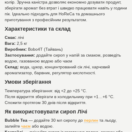
колір. Зручна каністра дозволяє економно дозувати продукт,
зберігати аромат без втрат і швидко працювати навіть у години
пік. Ідеально підходить для HoReCa та домашнього
приготування з професійним результатом.
Характеристики та склад
Смак:
лічі
Вага:
2,5 кг
Виробник:
Bobo4T (Тайвань)
Застосування:
додайте сироп у напій за смаком, розведіть
водою, газованою водою або чаєм
Склад:
вода, цукор, концентрований сік лічі, харчовий
ароматизатор, барвник, регулятор кислотності.
Умови зберігання
Температура зберігання: від +2 до +25 °C.
Після відкриття зберігати в холодильнику при +1…+6 °C.
Спожити протягом 30 днів після відкриття.
Як використовувати сироп Лічі
Bubble Tea
— додайте 30 мл сиропу до
перлин
та льоду,
залийте
чаєм
або водою.