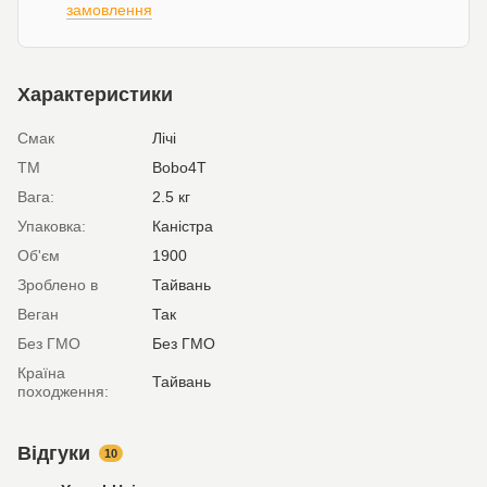
замовлення
Характеристики
Смак
Лічі
ТМ
Bobo4T
Вага:
2.5 кг
Упаковка:
Каністра
Об'єм
1900
Зроблено в
Тайвань
Веган
Так
Без ГМО
Без ГМО
Країна
Тайвань
походження:
Відгуки
10