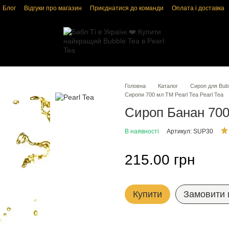
Блог
Відгуки про магазин
Приєднатися до команди
Оплата і доставка
і
Угода користувача
Головна
Каталог
Сироп для Bub
Сиропи 700 мл ТМ Pearl Tea Pearl Tea
Сироп Банан 700
В наявності
Артикул: SUP30
215.00 грн
Купити
Замовити