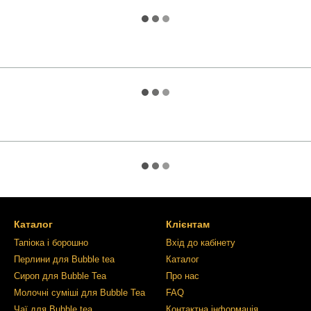
Каталог
Клієнтам
Тапіока і борошно
Вхід до кабінету
Перлини для Bubble tea
Каталог
Сироп для Bubble Tea
Про нас
Молочні суміші для Bubble Tea
FAQ
Чаї для Bubble tea
Контактна інформація