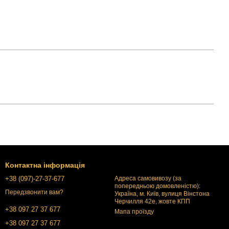
Контактна інформація
+38 (097)-27-37-677
Адреса самовивозу (за
попередньою домовленістю):
Передзвонити вам?
Україна, м. Київ, вулиця Вінстона
Черчилля 42е, жовте КПП
+38 097 27 37 677
Мапа проїзду
+38 097 27 37 677