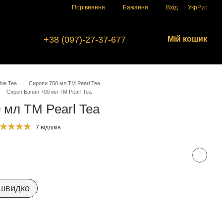
Порівняння
Бажання
Вхід
Укр
Рус
+38 (097)-27-37-677
Мій кошик
ble Tea
Сиропи 700 мл ТМ Pearl Tea
Сироп Банан 700 мл ТМ Pearl Tea
 мл ТМ Pearl Tea
7 відгуків
 швидко