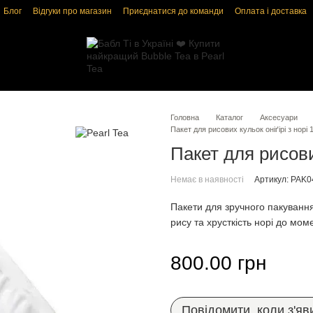
Блог
Відгуки про магазин
Приєднатися до команди
Оплата і доставка
і
Угода користувача
Головна
Каталог
Аксесуари
Пакет для рисових кульок оніґірі з норі 
Пакет для рисових
Немає в наявності
Артикул: PAK0
Пакети для зручного пакування 
рису та хрусткість норі до мо
800.00 грн
Повідомити, коли з'яв