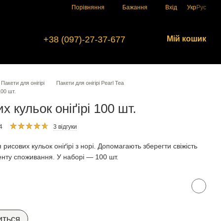
Порівняння
Бажання
Вхід
Укр
Рус
+38 (097)-27-37-677
Мій кошик
Пакети для онігірі
Пакети для онігірі Pearl Tea
100 шт.
 кульок оніґірі 100 шт.
4
3 відгуки
рисових кульок оніґірі з норі. Допомагають зберегти свіжість
менту споживання. У наборі — 100 шт.
иться