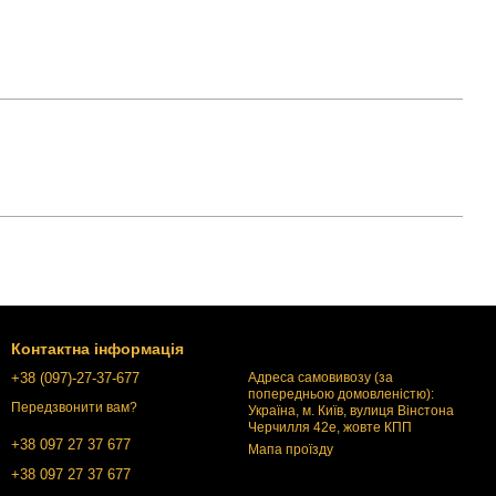
Контактна інформація
+38 (097)-27-37-677
Адреса самовивозу (за
попередньою домовленістю):
Передзвонити вам?
Україна, м. Київ, вулиця Вінстона
Черчилля 42е, жовте КПП
+38 097 27 37 677
Мапа проїзду
+38 097 27 37 677