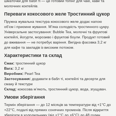
шматочки для бабл ті — це готовий топінг для чаю, кави та
молочних коктейлів.
Переваги кокосового желе Тростинний цукор
Пружна жувальна текстура кокосового желе додає напою
об’єм і приємне жування. М’яка солодкість тростинного цукру.
Універсальне застосування: Bubble Tea, молочні та фруктові
коктейлі, йогурти, морозиво і фруктові боули. Продукт готовий
до вживання — не потребує варіння. Вигідна фасовка 3,2 кг
для кафе та закладів із високим потоком.
Характеристики та склад
Смак:
тростинний цукор
Вага:
3,2 кг
Виробник:
Pearl Tea
Застосування:
додавати в бабл ті, коктейлі та десерти для
смаку й текстури
Склад:
кокосова м’якоть, тростинний цукор, вода, згущувач.
Умови зберігання
Термін зберігання — до 12 місяців за температури від +1°C до
+22°C, подалі від прямих сонячних променів. Після відкриття
зберігати в холодильнику (від +1°C до +6°C) до 48 годин.