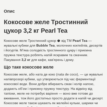
Опис
Кокосове желе Тростинний
цукор 3,2 кг Pearl Tea
Кокосове желе Тростинний цукор 🥥 від ТМ
Pearl Tea
—
жувальні кубики для
Bubble Tea
, молочних коктейлів, десертів
і йогуртів. М’яка солодкість тростинного цукру і приємна
пружна текстура роблять напій яскравим та смачним.
Пакування
3,2 кг
для кафе, кав’ярень і дому.
Що таке кокосове желе
Кокосове желе, або ната де коко (nata de coco), — це жувальні
напівпрозорі кубики, що утворюються під час ферментації
кокосової води. Вони добре вбирають смак і колір напою,
додають об’єм і приємну пружну текстуру. На відміну від
тапіоки, желе не потребує варіння — воно вже готове до
вживання, тож його достатньо просто додати в напій чи десерт.
Кокосове желе також шукають як желейні кульки, шарики чи