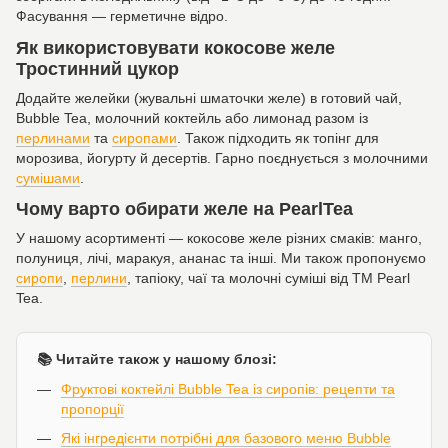
Фасування — герметичне відро.
Як використовувати кокосове желе
Тростинний цукор
Додайте желейки (жувальні шматочки желе) в готовий чай,
Bubble Tea, молочний коктейль або лимонад разом із
перлинами
та
сиропами
. Також підходить як топінг для
морозива, йогурту й десертів. Гарно поєднується з молочними
сумішами
.
Чому варто обирати желе на PearlTea
У нашому асортименті — кокосове желе різних смаків: манго,
полуниця, лічі, маракуя, ананас та інші. Ми також пропонуємо
сиропи
,
перлини
, тапіоку, чаї та молочні суміші від ТМ Pearl
Tea.
📚 Читайте також у нашому блозі:
Фруктові коктейлі Bubble Tea із сиропів: рецепти та
пропорції
Які інгредієнти потрібні для базового меню Bubble