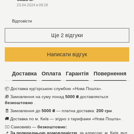
23.04.2024 в 09:26
Відповісти
Ще 2 відгуки
Написати відгук
Доставка
Оплата
Гарантія
Повернення
📦
Доставка кур'єрською службою «Нова Пошта».
🎁
Замовлення на суму понад
5000 ₴
доставляється
безкоштовно
.
🧾
Замовлення до
5000 ₴
— платна доставка:
200 грн
.
🚚
Доставка по м. Київ — згідно з тарифами «Нова Пошта».
🚶‍♀️
Самовивіз —
безкоштовно:
📌
За попередньою домовленістю
за адресою: м. Київ, вул.