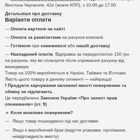
Вінстона Черчилля, 42е (жовте КПП), з 10:00 до 17:00.
Детальніше про доставку
Варіанти оплати
—
Оплата карткою на сайті
.
—
Оплата за реквізитами
на рахунок компанії.
—
Готівкою
при
самовивозі
або
нашій доставці
.
—
Накладений платіж
. Відправка за передоплатою 150 грн
на рахунок, яку ви сплачуєте після отримання рахунку від
менеджера.
Товар на 100% виробляється в Україні, Тайвані та В'єтнамі.
Якість цього товару в даному сегменті — найкраща!
❗
Продукти харчування належної якості поверненню та
обміну не підлягають
.
Це передбачено
Законом України «Про захист прав
споживачів» (ст. 9)
.
🔹
Коли можливе повернення?
Якщо товар пошкоджено під час доставки.
Якщо є виробничий брак (вздуття упаковки, протікання,
невідповідність вмісту).