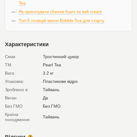
Tea
Як приготувати cheese foam та salt cream
Топ-5 позицій меню Bubble Tea для старту
Характеристики
Смак
Тростинний цукор
ТМ
Pearl Tea
Вага:
3.2 кг
Упаковка:
Пластикове відро
Зроблено в
Тайвань
Веган
Да
Без ГМО
Без ГМО
Країна
Тайвань
походження: