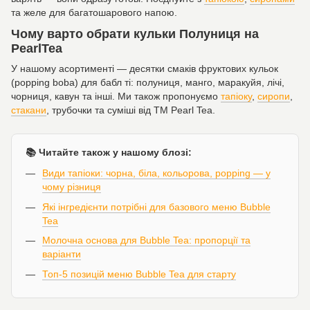
та желе для багатошарового напою.
Чому варто обрати кульки Полуниця на
PearlTea
У нашому асортименті — десятки смаків фруктових кульок
(popping boba) для бабл ті: полуниця, манго, маракуйя, лічі,
чорниця, кавун та інші. Ми також пропонуємо
тапіоку
,
сиропи
,
стакани
, трубочки та суміші від ТМ Pearl Tea.
📚 Читайте також у нашому блозі:
Види тапіоки: чорна, біла, кольорова, popping — у
чому різниця
Які інгредієнти потрібні для базового меню Bubble
Tea
Молочна основа для Bubble Tea: пропорції та
варіанти
Топ-5 позицій меню Bubble Tea для старту