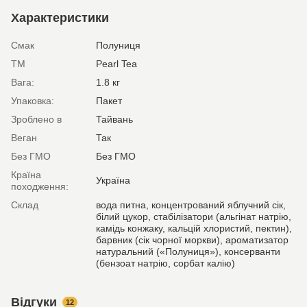
Характеристики
Смак
Полуниця
ТМ
Pearl Tea
Вага:
1.8 кг
Упаковка:
Пакет
Зроблено в
Тайвань
Веган
Так
Без ГМО
Без ГМО
Країна
Україна
походження:
Склад
вода питна, концентрований яблучний сік,
білий цукор, стабілізатори (альгінат натрію,
камідь конжаку, кальцій хлористий, пектин),
барвник (сік чорної моркви), ароматизатор
натуральний («Полуниця»), консерванти
(бензоат натрію, сорбат калію)
Відгуки
12