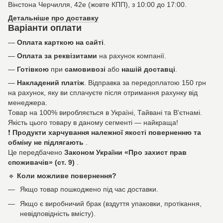
Вінстона Черчилля, 42е (жовте КПП), з 10:00 до 17:00.
Детальніше про доставку
Варіанти оплати
—
Оплата карткою на сайті
.
—
Оплата за реквізитами
на рахунок компанії.
—
Готівкою
при
самовивозі
або
нашій доставці
.
—
Накладений платіж
. Відправка за передоплатою 150 грн
на рахунок, яку ви сплачуєте після отримання рахунку від
менеджера.
Товар на 100% виробляється в Україні, Тайвані та В'єтнамі.
Якість цього товару в даному сегменті — найкраща!
❗
Продукти харчування належної якості поверненню та
обміну не підлягають
.
Це передбачено
Законом України «Про захист прав
споживачів» (ст. 9)
.
🔹
Коли можливе повернення?
Якщо товар пошкоджено під час доставки.
Якщо є виробничий брак (вздуття упаковки, протікання,
невідповідність вмісту).