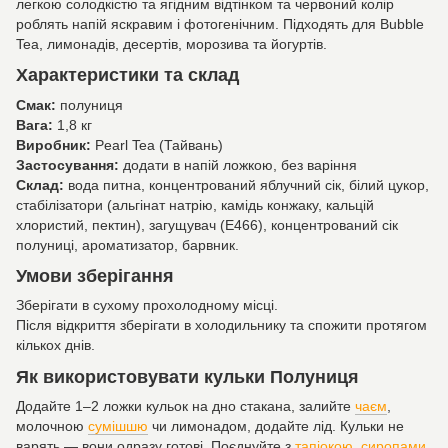
легкою солодкістю та ягідним відтінком та червоний колір
роблять напій яскравим і фотогенічним. Підходять для Bubble
Tea, лимонадів, десертів, морозива та йогуртів.
Характеристики та склад
Смак:
полуниця
Вага:
1,8 кг
Виробник:
Pearl Tea (Тайвань)
Застосування:
додати в напій ложкою, без варіння
Склад:
вода питна, концентрований яблучний сік, білий цукор,
стабілізатори (альгінат натрію, камідь конжаку, кальцій
хлористий, пектин), загущувач (Е466), концентрований сік
полуниці, ароматизатор, барвник.
Умови зберігання
Зберігати в сухому прохолодному місці.
Після відкриття зберігати в холодильнику та спожити протягом
кількох днів.
Як використовувати кульки Полуниця
Додайте 1–2 ложки кульок на дно стакана, залийте
чаєм
,
молочною
сумішшю
чи лимонадом, додайте лід. Кульки не
варять — вони одразу готові. Поєднуйте з
тапіокою
,
сиропами