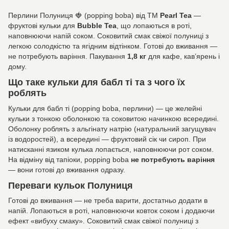
Перлини Полуниця 🍓 (popping boba) від ТМ
Pearl Tea
—
фруктові кульки для
Bubble Tea
, що лопаються в роті,
наповнюючи напій соком. Соковитий смак свіжої полуниці з
легкою солодкістю та ягідним відтінком. Готові до вживання —
не потребують варіння. Пакування
1,8 кг
для кафе, кав’ярень і
дому.
Що таке кульки для бабл ті та з чого їх
роблять
Кульки для бабл ті (popping boba, перлини) — це желейні
кульки з тонкою оболонкою та соковитою начинкою всередині.
Оболонку роблять з альгінату натрію (натуральний загущувач
із водоростей), а всередині — фруктовий сік чи сироп. При
натисканні язиком кулька лопається, наповнюючи рот соком.
На відміну від тапіоки, popping boba
не потребують варіння
— вони готові до вживання одразу.
Переваги кульок Полуниця
Готові до вживання — не треба варити, достатньо додати в
напій. Лопаються в роті, наповнюючи ковток соком і додаючи
ефект «вибуху смаку». Соковитий смак свіжої полуниці з