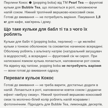
Перлини Кокос 🥥 (popping boba) від ТМ
Pearl Tea
— фруктові
кульки для
Bubble Tea
, що лопаються в роті, наповнюючи
напій соком. Ніжний тропічний вершково-кокосовий смак.
Готові до вживання — не потребують варіння. Пакування
1,8
кг
для кафе, кав’ярень і дому.
Що таке кульки для бабл ті та з чого їх
роблять
Кульки для бабл ті (popping boba, перлини) — це желейні
кульки з тонкою оболонкою та соковитою начинкою всередині.
Оболонку роблять з альгінату натрію (натуральний загущувач
із водоростей), а всередині — фруктовий сік чи сироп. При
натисканні язиком кулька лопається, наповнюючи рот соком.
На відміну від тапіоки, popping boba
не потребують варіння
— вони готові до вживання одразу.
Переваги кульок Кокос
Готові до вживання — не треба варити, достатньо додати в
напій. Лопаються в роті, наповнюючи ковток соком і додаючи
ефект «вибуху смаку». Ніжний тропічний вершково-кокосовий
смак та молочно-білий колір роблять напій яскравим і
фотогенічним. Підходять для Bubble Tea, лимонадів, десертів,