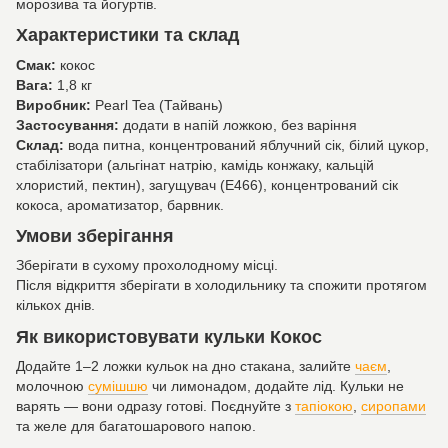
морозива та йогуртів.
Характеристики та склад
Смак:
кокос
Вага:
1,8 кг
Виробник:
Pearl Tea (Тайвань)
Застосування:
додати в напій ложкою, без варіння
Склад:
вода питна, концентрований яблучний сік, білий цукор,
стабілізатори (альгінат натрію, камідь конжаку, кальцій
хлористий, пектин), загущувач (Е466), концентрований сік
кокоса, ароматизатор, барвник.
Умови зберігання
Зберігати в сухому прохолодному місці.
Після відкриття зберігати в холодильнику та спожити протягом
кількох днів.
Як використовувати кульки Кокос
Додайте 1–2 ложки кульок на дно стакана, залийте
чаєм
,
молочною
сумішшю
чи лимонадом, додайте лід. Кульки не
варять — вони одразу готові. Поєднуйте з
тапіокою
,
сиропами
та желе для багатошарового напою.