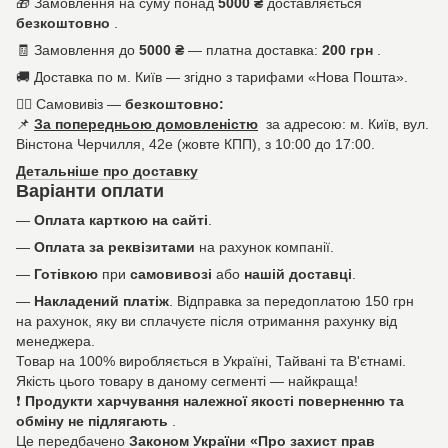
🎁
Замовлення на суму понад
5000 ₴
доставляється
безкоштовно
.
🧾
Замовлення до
5000 ₴
— платна доставка:
200 грн
.
🚚
Доставка по м. Київ — згідно з тарифами «Нова Пошта».
🚶‍♀️
Самовивіз —
безкоштовно:
📌
За попередньою домовленістю
за адресою: м. Київ, вул.
Вінстона Черчилля, 42е (жовте КПП), з 10:00 до 17:00.
Детальніше про доставку
Варіанти оплати
—
Оплата карткою на сайті
.
—
Оплата за реквізитами
на рахунок компанії.
—
Готівкою
при
самовивозі
або
нашій доставці
.
—
Накладений платіж
. Відправка за передоплатою 150 грн
на рахунок, яку ви сплачуєте після отримання рахунку від
менеджера.
Товар на 100% виробляється в Україні, Тайвані та В'єтнамі.
Якість цього товару в даному сегменті — найкраща!
❗
Продукти харчування належної якості поверненню та
обміну не підлягають
.
Це передбачено
Законом України «Про захист прав