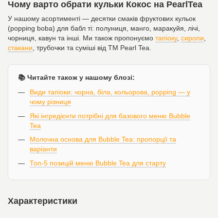
Чому варто обрати кульки Кокос на PearlTea
У нашому асортименті — десятки смаків фруктових кульок
(popping boba) для бабл ті: полуниця, манго, маракуйя, лічі,
чорниця, кавун та інші. Ми також пропонуємо
тапіоку
,
сиропи
,
стакани
, трубочки та суміші від ТМ Pearl Tea.
📚 Читайте також у нашому блозі:
Види тапіоки: чорна, біла, кольорова, popping — у
чому різниця
Які інгредієнти потрібні для базового меню Bubble
Tea
Молочна основа для Bubble Tea: пропорції та
варіанти
Топ-5 позицій меню Bubble Tea для старту
Характеристики