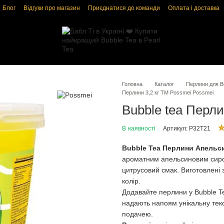
Блог
Відгуки про магазин
Приєднатися до команди
Оплата і доставка
і
Угода користувача
Головна
Каталог
Перлини для Bu
Перлини 3,2 кг ТМ Possmei Possmei
Bubble tea Перл
В наявності
Артикул: P32T21
Bubble Tea Перлини Апельси
ароматним апельсиновим сиро
цитрусовий смак. Виготовлені
колір.
Додавайте перлини у Bubble Te
надають напоям унікальну текс
подачею.