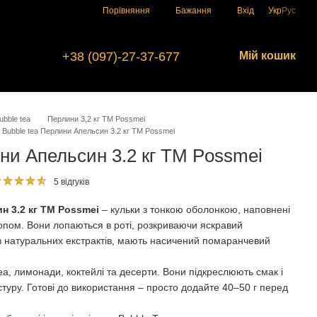
Порівняння
Бажання
Вхід
Укр
Рус
+38 (097)-27-37-677
Мій кошик
bble tea
Перлини 3,2 кг ТМ Possmei
Bubble tea Перлини Апельсин 3.2 кг TM Possmei
ини Апельсин 3.2 кг TM Possmei
5 відгуків
н 3.2 кг TM Possmei
– кульки з тонкою оболонкою, наповнені
пом. Вони лопаються в роті, розкриваючи яскравий
 з натуральних екстрактів, мають насичений помаранчевий
a, лимонади, коктейлі та десерти. Вони підкреслюють смак і
туру. Готові до використання – просто додайте 40–50 г перед