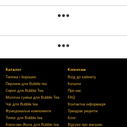
Каталог
Клієнтам
Тапіока і борошно
Вхід до кабінету
Перлини для Bubble tea
Каталог
Сироп для Bubble Tea
Про нас
Молочні суміші для Bubble Tea
FAQ
Чаї для Bubble tea
Контактна інформація
Функціональні компоненти
Трендові рецепти
Топінг для Bubble tea
Блог
Кокосове Желе для Bubble tea
Відгуки про магазин