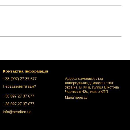
Контактна інформація
+38 (097)-27-37-677
Адреса самовивозу (за
попередньою домовленістю):
Передзвонити вам?
Україна, м. Київ, вулиця Вінстона
Черчилля 42е, жовте КПП
+38 097 27 37 677
Мапа проїзду
+38 097 27 37 677
info@pearltea.ua