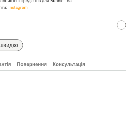
обництві інгредієнтів для Bubble Tea.
епти:
Instagram
 швидко
антія
Повернення
Консультація