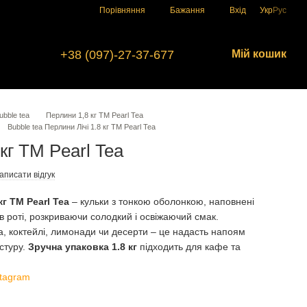
Порівняння
Бажання
Вхід
Укр
Рус
+38 (097)-27-37-677
Мій кошик
bble tea
Перлини 1,8 кг ТМ Pearl Tea
Bubble tea Перлини Лічі 1.8 кг ТМ Pearl Tea
кг ТМ Pearl Tea
аписати відгук
кг TM Pearl Tea
– кульки з тонкою оболонкою, наповнені
в роті, розкриваючи солодкий і освіжаючий смак.
a, коктейлі, лимонади чи десерти – це надасть напоям
кстуру.
Зручна упаковка 1.8 кг
підходить для кафе та
stagram