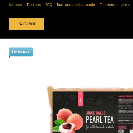
Перейти до основного контенту
Каталог
Про нас
FAQ
Контактна інформація
Трендові рецепти
Обмін та повернення
Публічна оферта
Політика конфіденційност
Каталог
Новинка