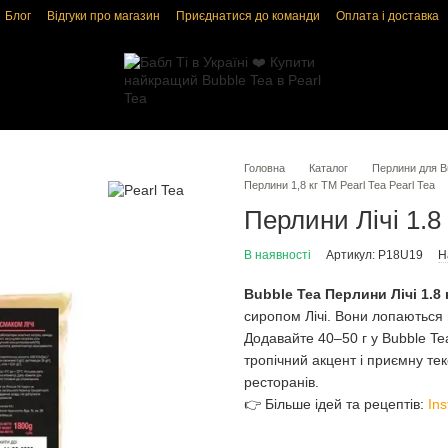
Блог
Відгуки про магазин
Приєднатися до команди
Оплата і доставка
і
Угода користувача
Головна
Каталог
Перлини для Bu
Перлини 1,8 кг ТМ Pearl Tea Pearl Tea
Перлини Лічі 1.8 
В наявності
Артикул: P18U19
Н
Bubble Tea Перлини Лічі 1.8 
сиропом Лічі. Вони лопаються 
Додавайте 40–50 г у Bubble Te
тропічний акцент і приємну те
ресторанів.
👉 Більше ідей та рецептів:
In