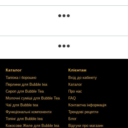
Каталог
Клієнтам
Тапіока і борошно
Вхід до кабінету
Перлини для Bubble tea
Каталог
Сироп для Bubble Tea
Про нас
Молочні суміші для Bubble Tea
FAQ
Чаї для Bubble tea
Контактна інформація
Функціональні компоненти
Трендові рецепти
Топінг для Bubble tea
Блог
Кокосове Желе для Bubble tea
Відгуки про магазин