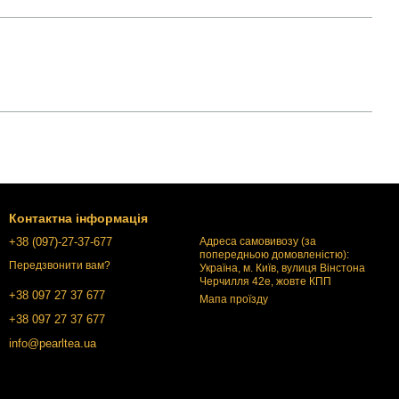
Контактна інформація
+38 (097)-27-37-677
Адреса самовивозу (за
попередньою домовленістю):
Передзвонити вам?
Україна, м. Київ, вулиця Вінстона
Черчилля 42е, жовте КПП
+38 097 27 37 677
Мапа проїзду
+38 097 27 37 677
info@pearltea.ua