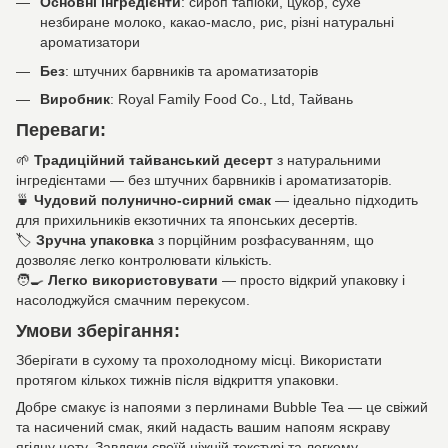
Основні інгредієнти
: сироп тапіоки, цукор, сухе
незбиране молоко, какао-масло, рис, різні натуральні
ароматизатори
Без
: штучних барвників та ароматизаторів
Виробник
: Royal Family Food Co., Ltd, Тайвань
Переваги:
🌱
Традиційний тайванський десерт
з натуральними
інгредієнтами — без штучних барвників і ароматизаторів.
🍵
Чудовий
полунично-сирний
смак
— ідеально підходить
для прихильників екзотичних та японських десертів.
🏷️
Зручна упаковка
з порційним розфасуванням, що
дозволяє легко контролювати кількість.
🧑‍🍳
Легко використовувати
— просто відкрий упаковку і
насолоджуйся смачним перекусом.
Умови зберігання:
Зберігати в сухому та прохолодному місці. Використати
протягом кількох тижнів після відкриття упаковки.
Добре смакує із напоями з перлинами Bubble Tea — це свіжий
та насичений смак, який надасть вашим напоям яскраву
ягідну ноту. Завдяки своїй ніжній текстурі та легкому