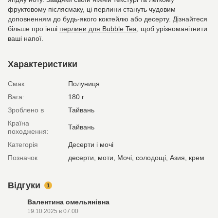
фруктовому післясмаку, ці перлини стануть чудовим
доповненням до будь-якого коктейлю або десерту. Дізнайтеся
більше про інші
перлини для Bubble Tea
, щоб урізноманітнити
ваші напої.
Характеристики
Смак
Полуниця
Вага:
180 г
Зроблено в
Тайвань
Країна
Тайвань
походження:
Категорія
Десерти і мочі
Позначок
десерти, моти, Мочі, солодощі, Азия, крем
Відгуки
1
Валентина омельянівна
19.10.2025 в 07:00