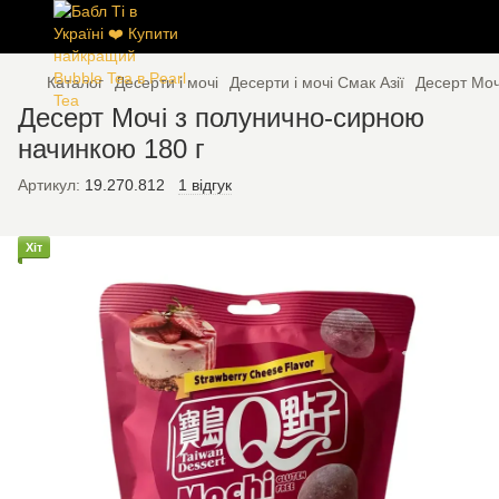
Каталог
Десерти і мочі
Десерти і мочі Смак Азії
Десерт Моч
Десерт Мочі з полунично-сирною
начинкою 180 г
Артикул:
19.270.812
1 відгук
Хіт