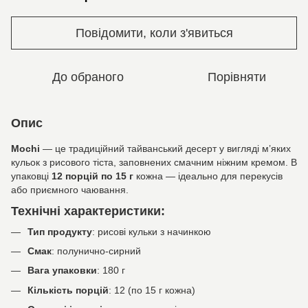
Повідомити, коли з'явиться
До обраного
Порівняти
Опис
Mochi
— це традиційний тайванський десерт у вигляді м’яких
кульок з рисового тіста, заповнених смачним ніжним кремом. В
упаковці
12 порцій по 15 г
кожна — ідеально для перекусів
або приємного чаювання.
Технічні характеристики:
Тип продукту
: рисові кульки з начинкою
Смак
: полунично-сирний
Вага упаковки
: 180 г
Кількість порцій
: 12 (по 15 г кожна)