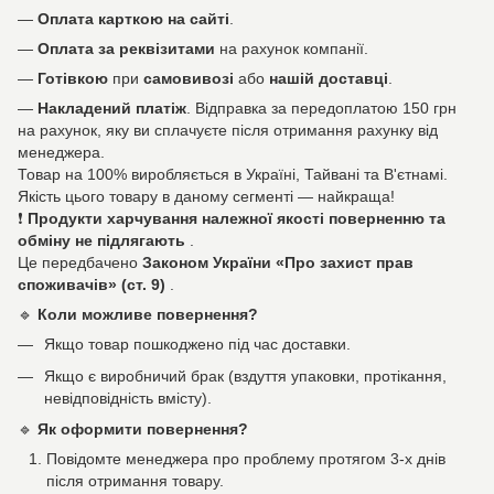
—
Оплата карткою на сайті
.
—
Оплата за реквізитами
на рахунок компанії.
—
Готівкою
при
самовивозі
або
нашій доставці
.
—
Накладений платіж
. Відправка за передоплатою 150 грн
на рахунок, яку ви сплачуєте після отримання рахунку від
менеджера.
Товар на 100% виробляється в Україні, Тайвані та В'єтнамі.
Якість цього товару в даному сегменті — найкраща!
❗
Продукти харчування належної якості поверненню та
обміну не підлягають
.
Це передбачено
Законом України «Про захист прав
споживачів» (ст. 9)
.
🔹
Коли можливе повернення?
Якщо товар пошкоджено під час доставки.
Якщо є виробничий брак (вздуття упаковки, протікання,
невідповідність вмісту).
🔹
Як оформити повернення?
Повідомте менеджера про проблему протягом 3-х днів
після отримання товару.