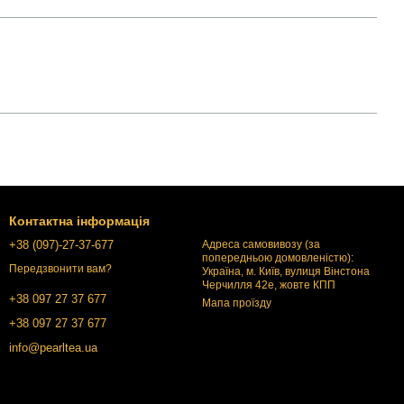
Контактна інформація
+38 (097)-27-37-677
Адреса самовивозу (за
попередньою домовленістю):
Передзвонити вам?
Україна, м. Київ, вулиця Вінстона
Черчилля 42е, жовте КПП
+38 097 27 37 677
Мапа проїзду
+38 097 27 37 677
info@pearltea.ua