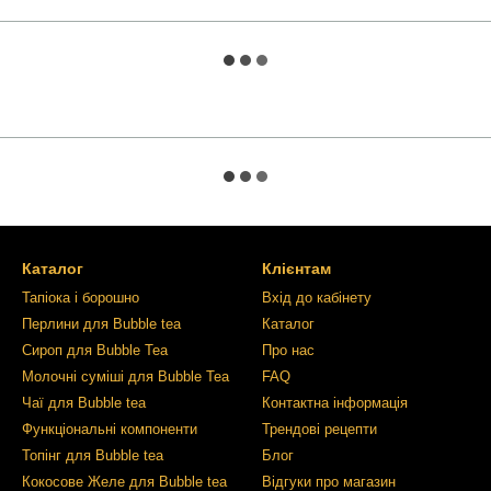
Каталог
Клієнтам
Тапіока і борошно
Вхід до кабінету
Перлини для Bubble tea
Каталог
Сироп для Bubble Tea
Про нас
Молочні суміші для Bubble Tea
FAQ
Чаї для Bubble tea
Контактна інформація
Функціональні компоненти
Трендові рецепти
Топінг для Bubble tea
Блог
Кокосове Желе для Bubble tea
Відгуки про магазин