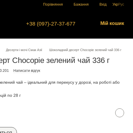
Порівняння
Бажання
Вхід
Укр
Рус
+38 (097)-27-37-677
Мій кошик
Десерти і мочі Смак Азії
Шоколадний десерт Chocopie зелений чай 336 г
рт Chocopie зелений чай 336 г
0.201
Написати відгук
лений чай – ідеальний для перекусу у дорозі, на роботі або
цій по 28 г
иться