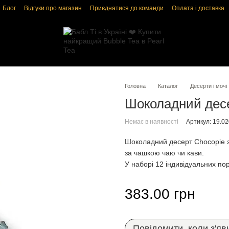
Блог
Відгуки про магазин
Приєднатися до команди
Оплата і доставка
і
Угода користувача
Головна
Каталог
Десерти і мочі
Шоколадний десе
Немає в наявності
Артикул: 19.02
Шоколадний десерт Chocopie зе
за чашкою чаю чи кави.
У наборі 12 індивідуальних пор
383.00 грн
Повідомити, коли з'яв