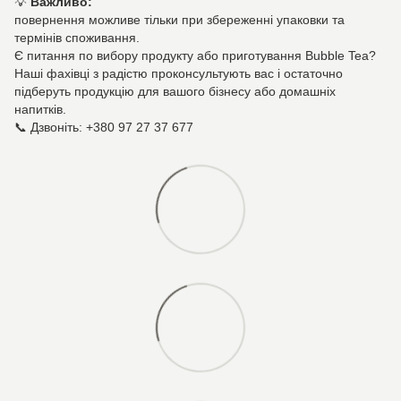
💡
Важливо:
повернення можливе тільки при збереженні упаковки та
термінів споживання.
Є питання по вибору продукту або приготування Bubble Tea?
Наші фахівці з радістю проконсультують вас і остаточно
підберуть продукцію для вашого бізнесу або домашніх
напитків.
📞 Дзвоніть: +380 97 27 37 677