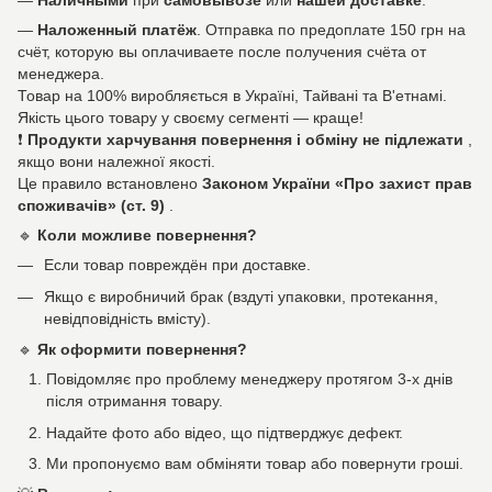
—
Наличными
при
самовывозе
или
нашей доставке
.
—
Наложенный платёж
. Отправка по предоплате 150 грн на
счёт, которую вы оплачиваете после получения счёта от
менеджера.
Товар на 100% виробляється в Україні, Тайвані та В'етнамі.
Якість цього товару у своєму сегменті — краще!
❗
Продукти харчування повернення і обміну не підлежати
,
якщо вони належної якості.
Це правило встановлено
Законом України «Про захист прав
споживачів» (ст. 9)
.
🔹
Коли можливе повернення?
Если товар повреждён при доставке.
Якщо є виробничий брак (вздуті упаковки, протекання,
невідповідність вмісту).
🔹
Як оформити повернення?
Повідомляє про проблему менеджеру протягом 3-х днів
після отримання товару.
Надайте фото або відео, що підтверджує дефект.
Ми пропонуємо вам обміняти товар або повернути гроші.