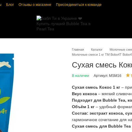
ы
Блог
Отзывы о магазине
Присоединиться к команде
ка конфиденциальности
Пользовательское соглашение
Главная
Каталог
Молочные смес
Молочные смеси 1 кг ТМ Bobo4T Bobo
Сухая смесь Кок
В наличии
Артикул: MSM16
Сухая смесь Кокос 1 кг
– при
Вкус кокоса
– мягкий сливочн
Подходит для Bubble Tea, к
Объём 1 кг
– удобный формат 
Состав: экстракт кокоса, с
гармоничное сочетание для на
Сухая смесь для Bubble Tea