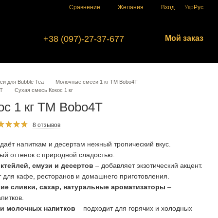
Сравнение
Желания
Вход
Укр
Рус
+38 (097)-27-37-677
Мой заказ
и для Bubble Tea
Молочные смеси 1 кг ТМ Bobo4T
4T
Сухая смесь Кокос 1 кг
ос 1 кг TM Bobo4T
8 отзывов
даёт напиткам и десертам нежный тропический вкус.
ый оттенок с природной сладостью.
октейлей, смузи и десертов
– добавляет экзотический акцент.
для кафе, ресторанов и домашнего приготовления.
ухие сливки, сахар, натуральные ароматизаторы
–
питков.
 и молочных напитков
– подходит для горячих и холодных