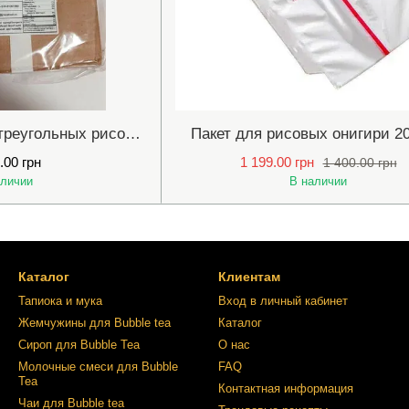
Нори в пакете для треугольных рисовых онигири 100 шт.
Пакет для рисовых онигири 20
.00 грн
1 199.00 грн
1 400.00 грн
аличии
В наличии
Каталог
Клиентам
Тапиока и мука
Вход в личный кабинет
Жемчужины для Bubble tea
Каталог
Сироп для Bubble Tea
О нас
Молочные смеси для Bubble
FAQ
Tea
Контактная информация
Чаи для Bubble tea