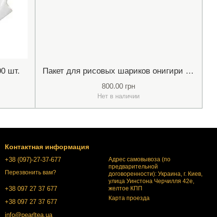
0 шт.
Пакет для рисовых шариков онигири с нори 100 шт.
800.00 грн
Нет в наличии
Контактная информация
+38 (097)-27-37-677
Адрес самовывоза (по
предварительной
Перезвонить вам?
договоренности): Украина, г. Киев,
улица Уинстона Черчилля 42е,
желтое КПП
+38 097 27 37 677
Карта проезда
+38 097 27 37 677
info@pearltea.ua