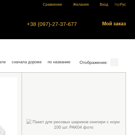
Сравнение
Желания
Вход
Укр
Рус
+38 (097)-27-37-677
Мой заказ
вле
сначала дороже
по названию
Отображение: