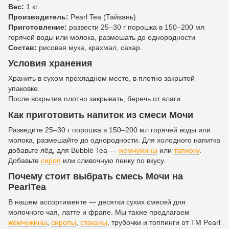
Вес:
1 кг
Производитель:
Pearl Tea (Тайвань)
Приготовление:
развести 25–30 г порошка в 150–200 мл
горячей воды или молока, размешать до однородности
Состав:
рисовая мука, крахмал, сахар.
Условия хранения
Хранить в сухом прохладном месте, в плотно закрытой
упаковке.
После вскрытия плотно закрывать, беречь от влаги.
Как приготовить напиток из смеси Мочи
Разведите 25–30 г порошка в 150–200 мл горячей воды или
молока, размешайте до однородности. Для холодного напитка
добавьте лёд, для Bubble Tea —
жемчужины
или
тапиоку
.
Добавьте
сироп
или сливочную пенку по вкусу.
Почему стоит выбрать смесь Мочи на
PearlTea
В нашем ассортименте — десятки сухих смесей для
молочного чая, латте и фрапе. Мы также предлагаем
жемчужины
,
сиропы
,
стаканы
, трубочки и топпинги от ТМ Pearl