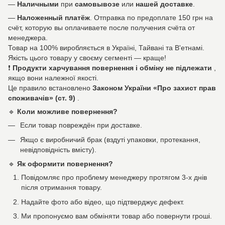
—
Наличными
при
самовывозе
или
нашей доставке
.
—
Наложенный платёж
. Отправка по предоплате 150 грн на
счёт, которую вы оплачиваете после получения счёта от
менеджера.
Товар на 100% виробляється в Україні, Тайвані та В'етнамі.
Якість цього товару у своєму сегменті — краще!
❗
Продукти харчування повернення і обміну не підлежати
,
якщо вони належної якості.
Це правило встановлено
Законом України «Про захист прав
споживачів» (ст. 9)
.
🔹
Коли можливе повернення?
Если товар повреждён при доставке.
Якщо є виробничий брак (вздуті упаковки, протекання,
невідповідність вмісту).
🔹
Як оформити повернення?
Повідомляє про проблему менеджеру протягом 3-х днів
після отримання товару.
Надайте фото або відео, що підтверджує дефект.
Ми пропонуємо вам обміняти товар або повернути гроші.