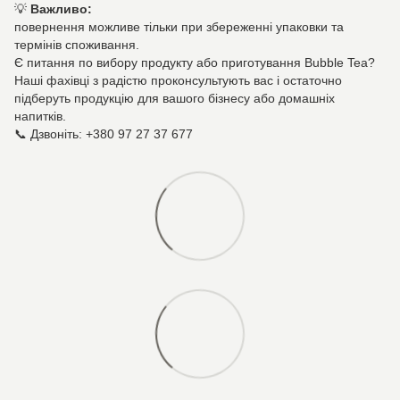
💡
Важливо:
повернення можливе тільки при збереженні упаковки та
термінів споживання.
Є питання по вибору продукту або приготування Bubble Tea?
Наші фахівці з радістю проконсультують вас і остаточно
підберуть продукцію для вашого бізнесу або домашніх
напитків.
📞 Дзвоніть: +380 97 27 37 677