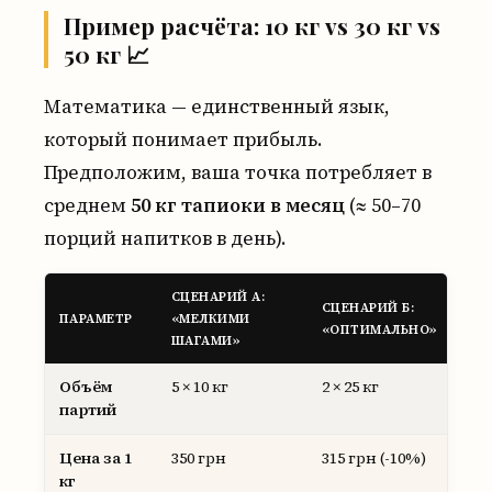
Пример расчёта: 10 кг vs 30 кг vs
50 кг 📈
Математика — единственный язык,
который понимает прибыль.
Предположим, ваша точка потребляет в
среднем
50 кг тапиоки в месяц
(≈ 50–70
порций напитков в день).
СЦЕНАРИЙ А:
СЦ
СЦЕНАРИЙ Б:
ПАРАМЕТР
«МЕЛКИМИ
«С
«ОПТИМАЛЬНО»
ШАГАМИ»
ОП
Объём
5 × 10 кг
2 × 25 кг
1 ×
партий
Цена за 1
350 грн
315 грн (-10%)
287
кг