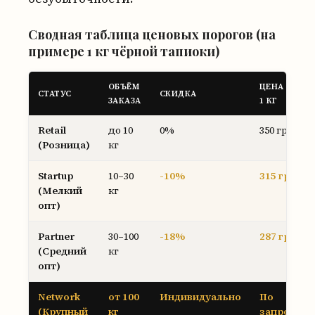
Сводная таблица ценовых порогов (на
примере 1 кг чёрной тапиоки)
ОБЪЁМ
ЦЕНА ЗА
СТАТУС
СКИДКА
ЗАКАЗА
1 КГ
Retail
до 10
0%
350 грн
(Розница)
кг
Startup
10–30
-10%
315 грн
(Мелкий
кг
опт)
Partner
30–100
-18%
287 грн
(Средний
кг
опт)
Network
от 100
Индивидуально
По
(Крупный
кг
запросу