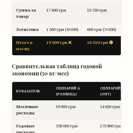
Сумма за
17 500 грн
15 750 грн
14 
товар
Логистика
1 500 грн (5×300)
600 грн (2×300)
300
Итого в
19 000 грн ❌
16 350 грн 🟡
14 
месяц
Сравнительная таблица годовой
экономии (50 кг/мес)
СЦЕНАРИЙ А
СЦЕНАРИЙ В
ПОКАЗАТЕЛЬ
(РОЗНИЦА)
(ОПТ)
Месячные
19 000 грн
14 650 грн
расходы
Годовые
228 000 грн
175 800 грн
расходы