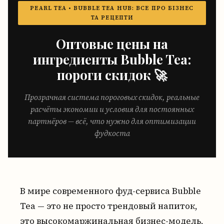
PEARL TEA • BUBBLE TEA HUB: ВСЕ ПРО БІЗНЕС
ТА РЕЦЕПТИ
Оптовые цены на
ингредиенты Bubble Tea:
пороги скидок 🚀
Прозрачная система пороговых скидок, реальные
расчёты экономии и условия для постоянных
партнёров — всё, что нужно для оптимизации
фудкоста
В мире современного фуд-сервиса Bubble
Tea — это не просто трендовый напиток,
это высокомаржинальная бизнес-модель,