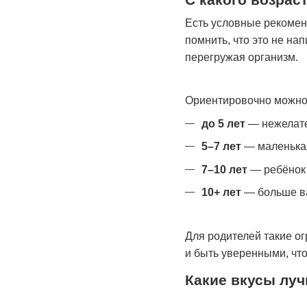
Есть условные рекомен
помнить, что это не на
перегружая организм.
Ориентировочно можно 
до 5 лет
— нежелате
5–7 лет
— маленькая
7–10 лет
— ребёнок 
10+ лет
— больше ва
Для родителей такие о
и быть уверенными, чт
Какие вкусы луч