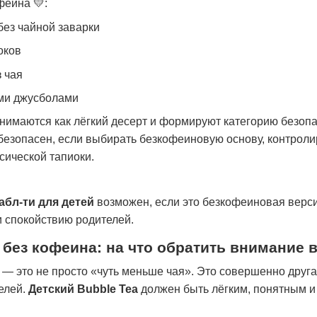
феина 💛:
без чайной заварки
оков
 чая
ми джусболами
нимаются как лёгкий десерт и формируют категорию безоп
езопасен, если выбирать безкофеиновую основу, контроли
сической тапиоки.
бабл-ти для детей
возможен, если это безкофеиновая верси
и спокойствию родителей.
 без кофеина: на что обратить внимание в
 — это не просто «чуть меньше чая». Это совершенно другая
елей.
Детский Bubble Tea
должен быть лёгким, понятным и 