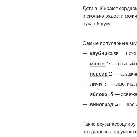
Дети выбирают сердцем,
и сколько радости можн
рука об руку.
Самые популярные вкус
клубника
🍓
— нежны
манго
🥭
— сочный и
персик
🍑
— сладкий
личи
🍈
— экзотика 
яблоко
🍏
— освежаю
виноград
🍇
— насыщ
Такие вкусы ассоциирую
натуральные фруктовые