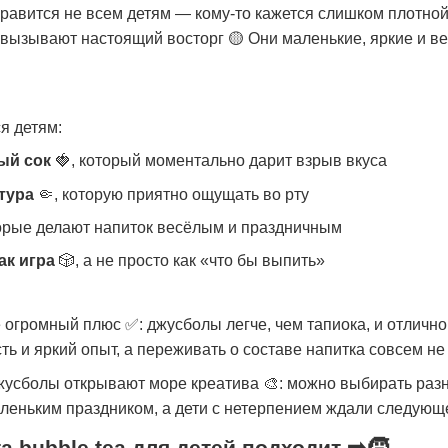
равится не всем детям — кому-то кажется слишком плотной,
 вызывают настоящий восторг 🟡 Они маленькие, яркие и в
я детям:
ый сок
🍓
, который моментально дарит взрыв вкуса
стура
🤏
, которую приятно ощущать во рту
торые делают напиток весёлым и праздничным
ак игра
🎲
, а не просто как «что бы выпить»
е огромный плюс ✅: джусболы легче, чем тапиока, и отличн
ть и яркий опыт, а переживать о составе напитка совсем не
жусболы открывают море креатива 🎨: можно выбирать разн
леньким праздником, а дети с нетерпением ждали следующе
а bubble tea для детей подходит ➡️🧒