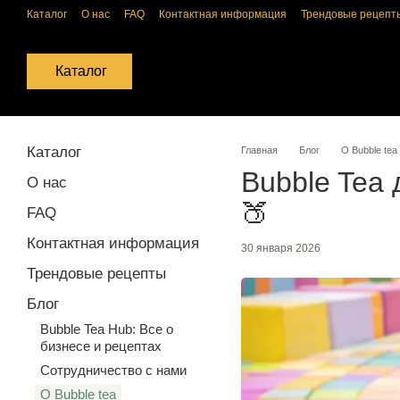
Перейти к основному контенту
Каталог
О нас
FAQ
Контактная информация
Трендовые рецепт
Оплата и доставка
Обмен и возврат
Публичная оферта
Полити
Каталог
Каталог
Главная
Блог
О Bubble tea
Bubble Tea 
О нас
🍑
FAQ
Контактная информация
30 января 2026
Трендовые рецепты
Блог
Bubble Tea Hub: Все о
бизнесе и рецептах
Сотрудничество с нами
О Bubble tea