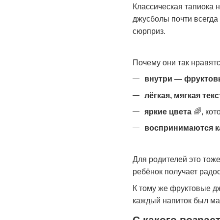
Классическая тапиока н
джусболы почти всегда
сюрприз.
Почему они так нравятс
внутри — фруктов
лёгкая, мягкая тек
яркие цвета
🌈
, ко
воспринимаются к
Для родителей это тож
ребёнок получает радос
К тому же фруктовые д
каждый напиток был ма
С какого возраст