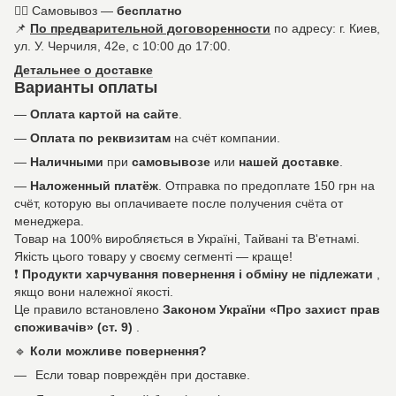
🚶‍♀️ Самовывоз —
бесплатно
📌
По предварительной договоренности
по адресу: г. Киев,
ул. У. Черчиля, 42е, с 10:00 до 17:00.
Детальнее о доставке
Варианты оплаты
—
Оплата картой на сайте
.
—
Оплата по реквизитам
на счёт компании.
—
Наличными
при
самовывозе
или
нашей доставке
.
—
Наложенный платёж
. Отправка по предоплате 150 грн на
счёт, которую вы оплачиваете после получения счёта от
менеджера.
Товар на 100% виробляється в Україні, Тайвані та В'етнамі.
Якість цього товару у своєму сегменті — краще!
❗
Продукти харчування повернення і обміну не підлежати
,
якщо вони належної якості.
Це правило встановлено
Законом України «Про захист прав
споживачів» (ст. 9)
.
🔹
Коли можливе повернення?
Если товар повреждён при доставке.