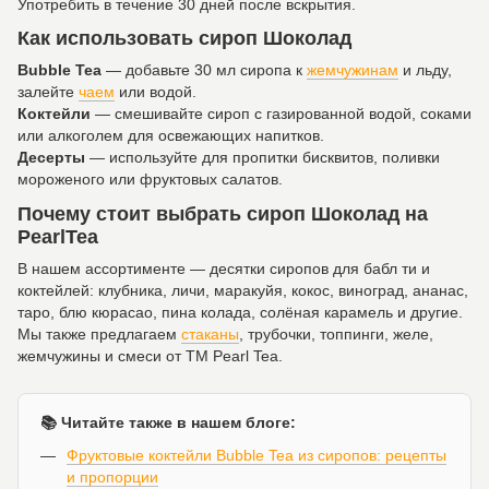
Употребить в течение 30 дней после вскрытия.
Как использовать сироп Шоколад
Bubble Tea
— добавьте 30 мл сиропа к
жемчужинам
и льду,
залейте
чаем
или водой.
Коктейли
— смешивайте сироп с газированной водой, соками
или алкоголем для освежающих напитков.
Десерты
— используйте для пропитки бисквитов, поливки
мороженого или фруктовых салатов.
Почему стоит выбрать сироп Шоколад на
PearlTea
В нашем ассортименте — десятки сиропов для бабл ти и
коктейлей: клубника, личи, маракуйя, кокос, виноград, ананас,
таро, блю кюрасао, пина колада, солёная карамель и другие.
Мы также предлагаем
стаканы
, трубочки, топпинги, желе,
жемчужины и смеси от ТМ Pearl Tea.
📚 Читайте также в нашем блоге:
Фруктовые коктейли Bubble Tea из сиропов: рецепты
и пропорции