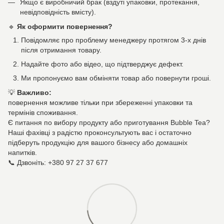
Якщо є виробничий брак (вздуті упаковки, протекання,
невідповідність вмісту).
🔹
Як оформити повернення?
Повідомляє про проблему менеджеру протягом 3-х днів
після отримання товару.
Надайте фото або відео, що підтверджує дефект.
Ми пропонуємо вам обміняти товар або повернути гроші.
💡
Важливо:
повернення можливе тільки при збереженні упаковки та
термінів споживання.
Є питання по вибору продукту або приготування Bubble Tea?
Наші фахівці з радістю проконсультують вас і остаточно
підберуть продукцію для вашого бізнесу або домашніх
напитків.
📞 Дзвоніть: +380 97 27 37 677