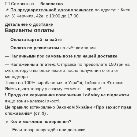
🚶‍♀️ Самовывоз —
бесплатно
📌
По предварительной договоренности
по адресу: г. Киев,
ул. У. Черчиля, 42е, с 10:00 до 17:00.
Детальнее о доставке
Варианты оплаты
—
Оплата картой на сайте
.
—
Оплата по реквизитам
на счёт компании.
—
Наличными
при
самовывозе
или
нашей доставке
.
—
Наложенный платёж
. Отправка по предоплате 150 грн на
счёт, которую вы оплачиваете после получения счёта от
менеджера.
Товар на 100% виробляється в Україні, Тайвані та В'етнамі.
Якість цього товару у своєму сегменті — краще!
❗
Продукти харчування повернення і обміну не підлежати
,
якщо вони належної якості.
Це правило встановлено
Законом України «Про захист прав
споживачів» (ст. 9)
.
🔹
Коли можливе повернення?
Если товар повреждён при доставке.