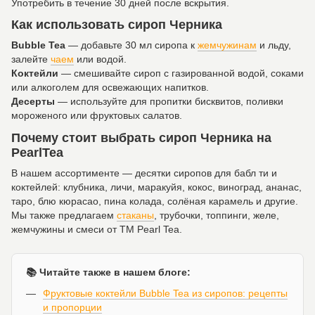
Употребить в течение 30 дней после вскрытия.
Как использовать сироп Черника
Bubble Tea
— добавьте 30 мл сиропа к
жемчужинам
и льду,
залейте
чаем
или водой.
Коктейли
— смешивайте сироп с газированной водой, соками
или алкоголем для освежающих напитков.
Десерты
— используйте для пропитки бисквитов, поливки
мороженого или фруктовых салатов.
Почему стоит выбрать сироп Черника на
PearlTea
В нашем ассортименте — десятки сиропов для бабл ти и
коктейлей: клубника, личи, маракуйя, кокос, виноград, ананас,
таро, блю кюрасао, пина колада, солёная карамель и другие.
Мы также предлагаем
стаканы
, трубочки, топпинги, желе,
жемчужины и смеси от ТМ Pearl Tea.
📚 Читайте также в нашем блоге:
Фруктовые коктейли Bubble Tea из сиропов: рецепты
и пропорции