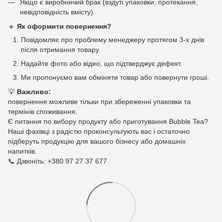
Якщо є виробничий брак (вздуті упаковки, протекання,
невідповідність вмісту).
🔹
Як оформити повернення?
Повідомляє про проблему менеджеру протягом 3-х днів
після отримання товару.
Надайте фото або відео, що підтверджує дефект.
Ми пропонуємо вам обміняти товар або повернути гроші.
💡
Важливо:
повернення можливе тільки при збереженні упаковки та
термінів споживання.
Є питання по вибору продукту або приготування Bubble Tea?
Наші фахівці з радістю проконсультують вас і остаточно
підберуть продукцію для вашого бізнесу або домашніх
напитків.
📞 Дзвоніть: +380 97 27 37 677