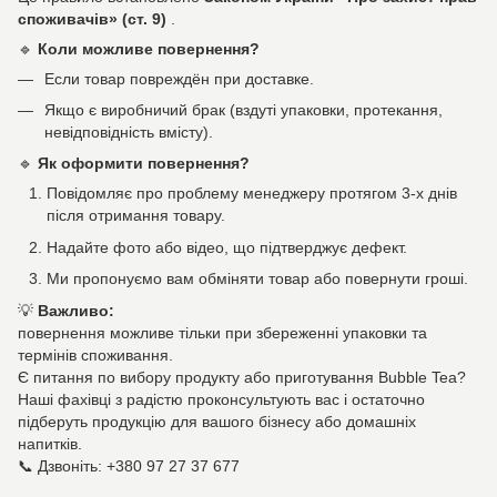
споживачів» (ст. 9)
.
🔹
Коли можливе повернення?
Если товар повреждён при доставке.
Якщо є виробничий брак (вздуті упаковки, протекання,
невідповідність вмісту).
🔹
Як оформити повернення?
Повідомляє про проблему менеджеру протягом 3-х днів
після отримання товару.
Надайте фото або відео, що підтверджує дефект.
Ми пропонуємо вам обміняти товар або повернути гроші.
💡
Важливо:
повернення можливе тільки при збереженні упаковки та
термінів споживання.
Є питання по вибору продукту або приготування Bubble Tea?
Наші фахівці з радістю проконсультують вас і остаточно
підберуть продукцію для вашого бізнесу або домашніх
напитків.
📞 Дзвоніть: +380 97 27 37 677