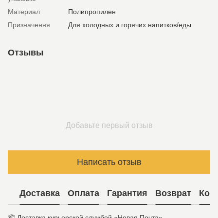
Материал
Полипропилен
Призначення
Для холодных и горячих напитков/еды
Отзывы
Добавьте первый отзыв
Написать отзыв
Доставка
Оплата
Гарантия
Возврат
Кон
📦 Доставка курьерской службой «Новая Почта».