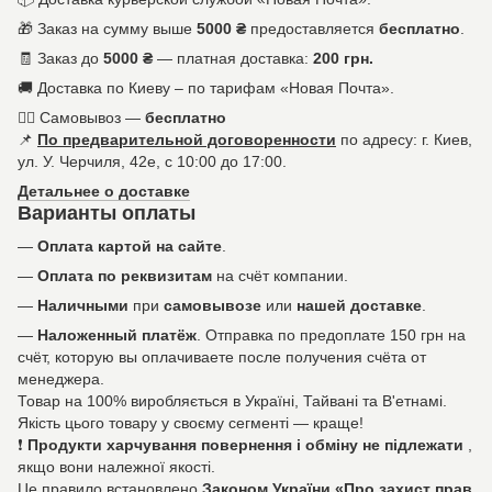
🎁 Заказ на сумму выше
5000 ₴
предоставляется
бесплатно
.
🧾 Заказ до
5000 ₴
— платная доставка:
200 грн.
🚚 Доставка по Киеву – по тарифам «Новая Почта».
🚶‍♀️ Самовывоз —
бесплатно
📌
По предварительной договоренности
по адресу: г. Киев,
ул. У. Черчиля, 42е, с 10:00 до 17:00.
Детальнее о доставке
Варианты оплаты
—
Оплата картой на сайте
.
—
Оплата по реквизитам
на счёт компании.
—
Наличными
при
самовывозе
или
нашей доставке
.
—
Наложенный платёж
. Отправка по предоплате 150 грн на
счёт, которую вы оплачиваете после получения счёта от
менеджера.
Товар на 100% виробляється в Україні, Тайвані та В'етнамі.
Якість цього товару у своєму сегменті — краще!
❗
Продукти харчування повернення і обміну не підлежати
,
якщо вони належної якості.
Це правило встановлено
Законом України «Про захист прав