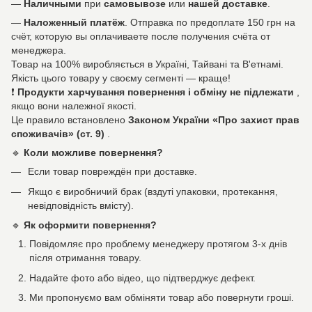
—
Наличными
при
самовывозе
или
нашей доставке
.
—
Наложенный платёж
. Отправка по предоплате 150 грн на
счёт, которую вы оплачиваете после получения счёта от
менеджера.
Товар на 100% виробляється в Україні, Тайвані та В'етнамі.
Якість цього товару у своєму сегменті — краще!
❗
Продукти харчування повернення і обміну не підлежати
,
якщо вони належної якості.
Це правило встановлено
Законом України «Про захист прав
споживачів» (ст. 9)
.
🔹
Коли можливе повернення?
Если товар повреждён при доставке.
Якщо є виробничий брак (вздуті упаковки, протекання,
невідповідність вмісту).
🔹
Як оформити повернення?
Повідомляє про проблему менеджеру протягом 3-х днів
після отримання товару.
Надайте фото або відео, що підтверджує дефект.
Ми пропонуємо вам обміняти товар або повернути гроші.