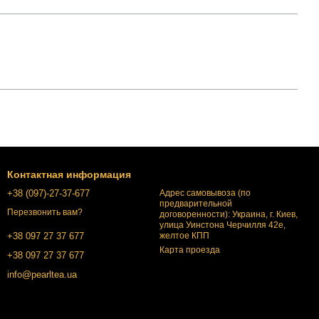
Контактная информация
+38 (097)-27-37-677
Адрес самовывоза (по
предварительной
Перезвонить вам?
договоренности): Украина, г. Киев,
улица Уинстона Черчилля 42е,
желтое КПП
+38 097 27 37 677
Карта проезда
+38 097 27 37 677
info@pearltea.ua