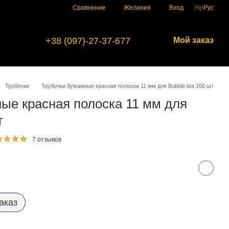
Сравнение
Желания
Вход
Укр
Рус
+38 (097)-27-37-677
Мой заказ
Трубочки
Трубочки бумажные красная полоска 11 мм для Bubble tea 100 шт
ые красная полоска 11 мм для
т
7 отзывов
аказ