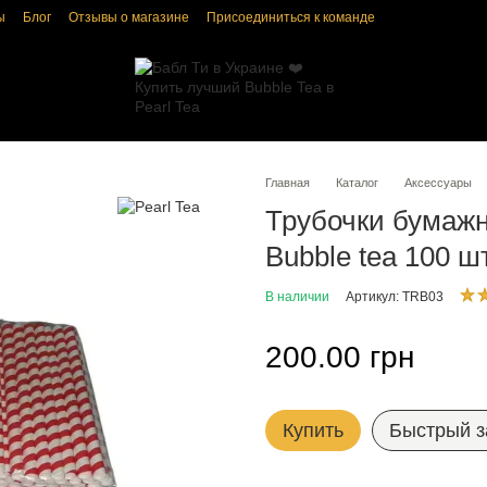
ы
Блог
Отзывы о магазине
Присоединиться к команде
ка конфиденциальности
Пользовательское соглашение
Главная
Каталог
Аксессуары
Трубочки бумажн
Bubble tea 100 ш
В наличии
Артикул: TRB03
200.00 грн
Купить
Быстрый з