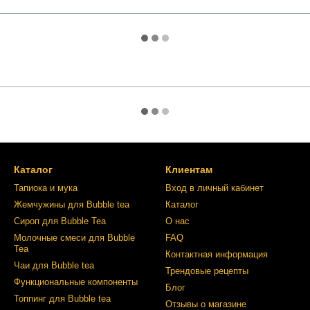
Каталог
Клиентам
Тапиока и мука
Вход в личный кабинет
Жемчужины для Bubble tea
Каталог
Сироп для Bubble Tea
О нас
Молочные смеси для Bubble
FAQ
Tea
Контактная информация
Чаи для Bubble tea
Трендовые рецепты
Функциональные компоненты
Блог
Топпинг для Bubble tea
Отзывы о магазине