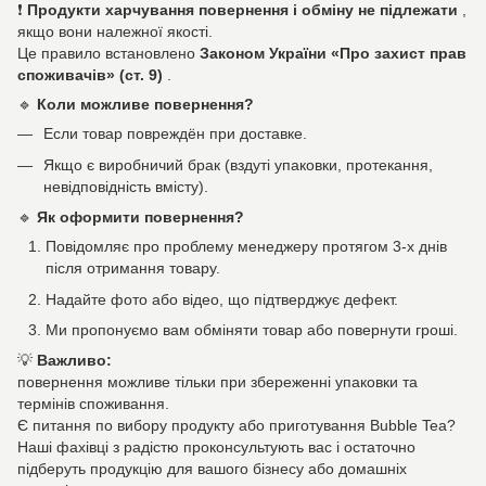
❗
Продукти харчування повернення і обміну не підлежати
,
якщо вони належної якості.
Це правило встановлено
Законом України «Про захист прав
споживачів» (ст. 9)
.
🔹
Коли можливе повернення?
Если товар повреждён при доставке.
Якщо є виробничий брак (вздуті упаковки, протекання,
невідповідність вмісту).
🔹
Як оформити повернення?
Повідомляє про проблему менеджеру протягом 3-х днів
після отримання товару.
Надайте фото або відео, що підтверджує дефект.
Ми пропонуємо вам обміняти товар або повернути гроші.
💡
Важливо:
повернення можливе тільки при збереженні упаковки та
термінів споживання.
Є питання по вибору продукту або приготування Bubble Tea?
Наші фахівці з радістю проконсультують вас і остаточно
підберуть продукцію для вашого бізнесу або домашніх