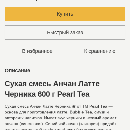
Купить
Быстрый заказ
В избранное
К сравнению
Описание
Сухая смесь Анчан Латте
Черника 600 г Pearl Tea
Сухая смесь Анчан Латте Черника 🫐 от ТМ
Pearl Tea
—
основа для приготовления латте,
Bubble Tea
, смузи и
авторских напитков. Имеет вкус черники и нежный аромат
анчана (синего чая). Синий чай анчан (клитория) придаёт
напитку природный эффектный цвет без искусственных