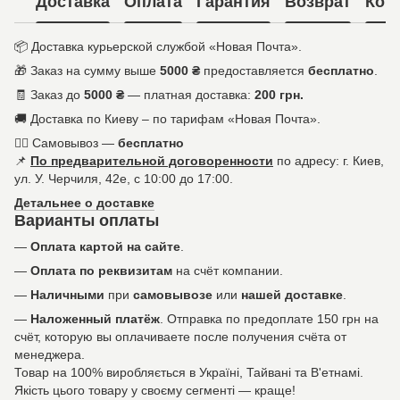
Доставка
Оплата
Гарантия
Возврат
Кон
📦 Доставка курьерской службой «Новая Почта».
🎁 Заказ на сумму выше
5000 ₴
предоставляется
бесплатно
.
🧾 Заказ до
5000 ₴
— платная доставка:
200 грн.
🚚 Доставка по Киеву – по тарифам «Новая Почта».
🚶‍♀️ Самовывоз —
бесплатно
📌
По предварительной договоренности
по адресу: г. Киев,
ул. У. Черчиля, 42е, с 10:00 до 17:00.
Детальнее о доставке
Варианты оплаты
—
Оплата картой на сайте
.
—
Оплата по реквизитам
на счёт компании.
—
Наличными
при
самовывозе
или
нашей доставке
.
—
Наложенный платёж
. Отправка по предоплате 150 грн на
счёт, которую вы оплачиваете после получения счёта от
менеджера.
Товар на 100% виробляється в Україні, Тайвані та В'етнамі.
Якість цього товару у своєму сегменті — краще!