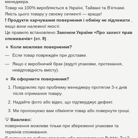
менеджера.
Товар на 100% виробляється в Україні, Тайвані та В'етнамі.
Якість цього товару у своєму сегменті — краще!
❗
Продукти харчування повернення і обміну не підлежати
,
якщо вони належної якості.
Це правило встановлено
Законом України «Про захист прав
споживачів» (ст. 9)
.
🔹
Коли можливе повернення?
Если товар повреждён при доставке.
Якщо є виробничий брак (вздуті упаковки, протекання,
невідповідність вмісту).
🔹
Як оформити повернення?
Повідомляє про проблему менеджеру протягом 3-х днів
після отримання товару.
Надайте фото або відео, що підтверджує дефект.
Ми пропонуємо вам обміняти товар або повернути гроші.
💡
Важливо:
повернення можливе тільки при збереженні упаковки та
термінів споживання.
Є питання по вибору продукту або приготування Bubble Tea?