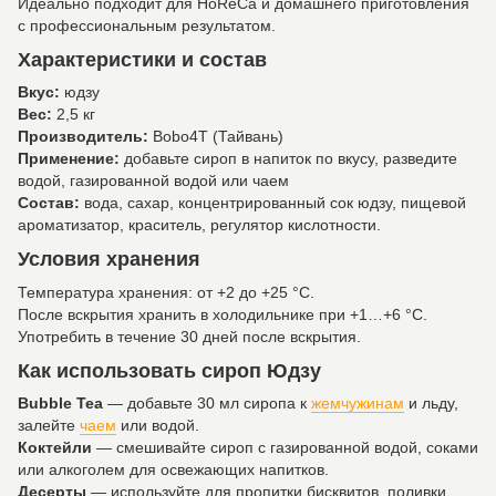
Идеально подходит для HoReCa и домашнего приготовления
с профессиональным результатом.
Характеристики и состав
Вкус:
юдзу
Вес:
2,5 кг
Производитель:
Bobo4T (Тайвань)
Применение:
добавьте сироп в напиток по вкусу, разведите
водой, газированной водой или чаем
Состав:
вода, сахар, концентрированный сок юдзу, пищевой
ароматизатор, краситель, регулятор кислотности.
Условия хранения
Температура хранения: от +2 до +25 °C.
После вскрытия хранить в холодильнике при +1…+6 °C.
Употребить в течение 30 дней после вскрытия.
Как использовать сироп Юдзу
Bubble Tea
— добавьте 30 мл сиропа к
жемчужинам
и льду,
залейте
чаем
или водой.
Коктейли
— смешивайте сироп с газированной водой, соками
или алкоголем для освежающих напитков.
Десерты
— используйте для пропитки бисквитов, поливки