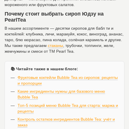
мороженого или фруктовых салатов.
Почему стоит выбрать сироп Юдзу на
PearlTea
В нашем ассортименте — десятки сиропов для бабл ти и
коктейлей: клубника, личи, маракуйя, кокос, виноград, ананас,
таро, блю кюрасао, пина колада, солёная карамель и другие.
Мы также предлагаем
стаканы
, трубочки, топпинги, желе,
жемчужины и смеси от ТМ Pearl Tea.
📚 Читайте также в нашем блоге:
Фруктовые коктейли Bubble Tea из сиропов: рецепты
и пропорции
Какие ингредиенты нужны для базового меню
Bubble Tea
Топ-5 позиций меню Bubble Tea для старта: маржа и
рецепты
Контроль остатков ингредиентов Bubble Tea: учёт и
заказ