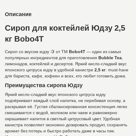
Описание
Сироп для коктейлей Юдзу 2,5
кг Bobo4T
Сироп со вкусом юдзу 🍋 от ТМ
Bobo4T
— один из самых
популярных ингредиентов для приготовления
Bubble Tea
,
лимонадов, коктейлей и десертов. Яркий кисло-сладкий вкус
японского цитруса юдзу в удобной канистре
2,5 кг
: must-have
для бариста, кафе, кофеен и всех, кто любит готовить дома.
Преимущества сиропа Юдзу
Яркий кисло-сладкий вкус японского цитруса юдзу
подчёркивает каждый слой напитка, не перебивая основу, а
раскрывая её. Густая сбалансированная консистенция легко
смешивается с водой, молоком или чаем и равномерно
окрашивает напиток в светлый цитрусовый цвет. Удобная
канистра позволяет экономно дозировать продукт, сохранять
аромат без потерь и быстро работать даже в часы пик.