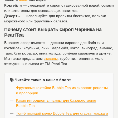
залейте
чаем
или водой.
Коктейли
— смешивайте сироп с газированной водой, соками
или алкоголем для освежающих напитков.
Десерты
— используйте для пропитки бисквитов, поливки
мороженого или фруктовых салатов.
Почему стоит выбрать сироп Черника на
PearlTea
В нашем ассортименте — десятки сиропов для бабл ти и
коктейлей: клубника, личи, маракуйя, кокос, виноград, ананас,
таро, блю кюрасао, пина колада, солёная карамель и другие.
Мы также предлагаем
стаканы
, трубочки, топпинги, желе,
жемчужины и смеси от ТМ Pearl Tea.
📚 Читайте также в нашем блоге:
Фруктовые коктейли Bubble Tea из сиропов: рецепты
и пропорции
Какие ингредиенты нужны для базового меню
Bubble Tea
Топ-5 позиций меню Bubble Tea для старта: маржа и