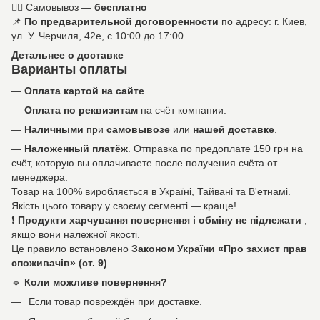
🚶‍♀️ Самовывоз —
бесплатно
📌
По предварительной договоренности
по адресу: г. Киев,
ул. У. Черчиля, 42е, с 10:00 до 17:00.
Детальнее о доставке
Варианты оплаты
—
Оплата картой на сайте
.
—
Оплата по реквизитам
на счёт компании.
—
Наличными
при
самовывозе
или
нашей доставке
.
—
Наложенный платёж
. Отправка по предоплате 150 грн на
счёт, которую вы оплачиваете после получения счёта от
менеджера.
Товар на 100% виробляється в Україні, Тайвані та В'етнамі.
Якість цього товару у своєму сегменті — краще!
❗
Продукти харчування повернення і обміну не підлежати
,
якщо вони належної якості.
Це правило встановлено
Законом України «Про захист прав
споживачів» (ст. 9)
.
🔹
Коли можливе повернення?
Если товар повреждён при доставке.