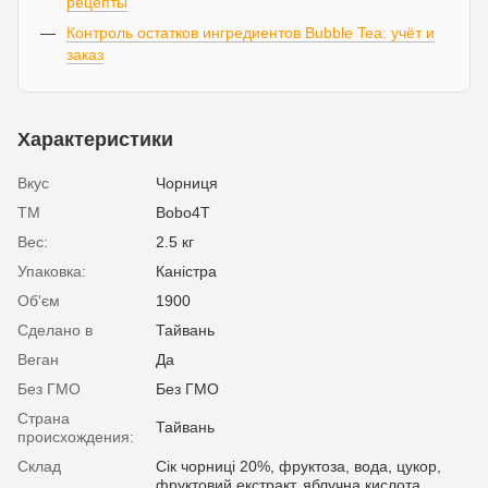
рецепты
Контроль остатков ингредиентов Bubble Tea: учёт и
заказ
Характеристики
Вкус
Чорниця
ТМ
Bobo4T
Вес:
2.5 кг
Упаковка:
Каністра
Об'єм
1900
Сделано в
Тайвань
Веган
Да
Без ГМО
Без ГМО
Страна
Тайвань
происхождения:
Склад
Сік чорниці 20%, фруктоза, вода, цукор,
фруктовий екстракт, яблучна кислота.