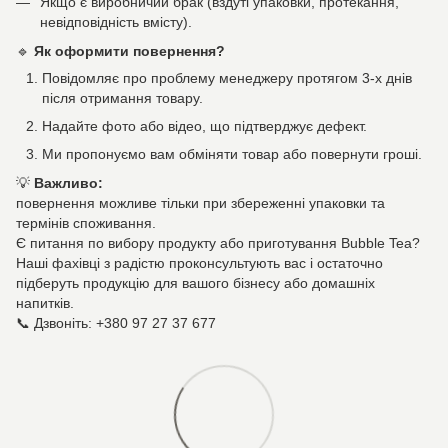
Якщо є виробничий брак (вздуті упаковки, протекання,
невідповідність вмісту).
🔹
Як оформити повернення?
Повідомляє про проблему менеджеру протягом 3-х днів
після отримання товару.
Надайте фото або відео, що підтверджує дефект.
Ми пропонуємо вам обміняти товар або повернути гроші.
💡
Важливо:
повернення можливе тільки при збереженні упаковки та
термінів споживання.
Є питання по вибору продукту або приготування Bubble Tea?
Наші фахівці з радістю проконсультують вас і остаточно
підберуть продукцію для вашого бізнесу або домашніх
напитків.
📞 Дзвоніть: +380 97 27 37 677