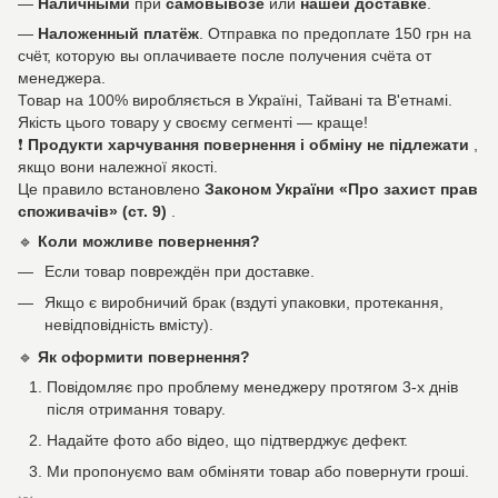
—
Наличными
при
самовывозе
или
нашей доставке
.
—
Наложенный платёж
. Отправка по предоплате 150 грн на
счёт, которую вы оплачиваете после получения счёта от
менеджера.
Товар на 100% виробляється в Україні, Тайвані та В'етнамі.
Якість цього товару у своєму сегменті — краще!
❗
Продукти харчування повернення і обміну не підлежати
,
якщо вони належної якості.
Це правило встановлено
Законом України «Про захист прав
споживачів» (ст. 9)
.
🔹
Коли можливе повернення?
Если товар повреждён при доставке.
Якщо є виробничий брак (вздуті упаковки, протекання,
невідповідність вмісту).
🔹
Як оформити повернення?
Повідомляє про проблему менеджеру протягом 3-х днів
після отримання товару.
Надайте фото або відео, що підтверджує дефект.
Ми пропонуємо вам обміняти товар або повернути гроші.