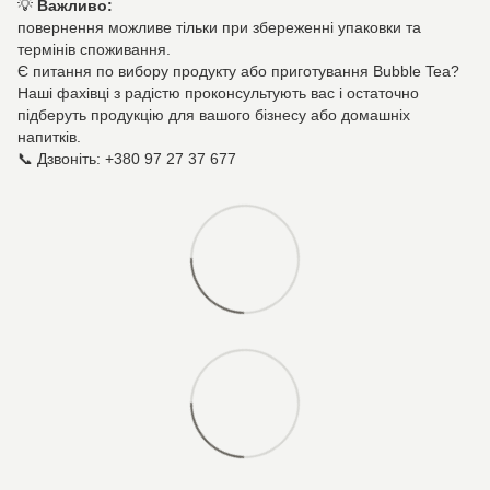
💡
Важливо:
повернення можливе тільки при збереженні упаковки та
термінів споживання.
Є питання по вибору продукту або приготування Bubble Tea?
Наші фахівці з радістю проконсультують вас і остаточно
підберуть продукцію для вашого бізнесу або домашніх
напитків.
📞 Дзвоніть: +380 97 27 37 677