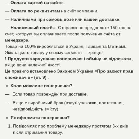
—
Оплата картой на сайте
.
—
Оплата по реквизитам
на счёт компании.
—
Наличными
при
самовывозе
или
нашей доставке
.
—
Наложенный платёж
. Отправка по предоплате 150 грн на
счёт, которую вы оплачиваете после получения счёта от
менеджера.
Товар на 100% виробляється в Україні, Тайвані та В'етнамі.
Якість цього товару у своєму сегменті — краще!
❗
Продукти харчування повернення і обміну не підлежати
,
якщо вони належної якості.
Це правило встановлено
Законом України «Про захист прав
споживачів» (ст. 9)
.
🔹
Коли можливе повернення?
Если товар повреждён при доставке.
Якщо є виробничий брак (вздуті упаковки, протекання,
невідповідність вмісту).
🔹
Як оформити повернення?
Повідомляє про проблему менеджеру протягом 3-х днів
після отримання товару.