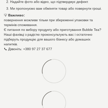
Надайте фото або відео, що підтверджує дефект.
Ми пропонуємо вам обміняти товар або повернути гроші.
💡
Важливо:
повернення можливе тільки при збереженні упаковки та
термінів споживання.
Є питання по вибору продукту або приготування Bubble Tea?
Наші фахівці з радістю проконсультують вас і остаточно
підберуть продукцію для вашого бізнесу або домашніх
напитків.
📞 Дзвоніть: +380 97 27 37 677