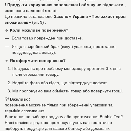
❗
Продукти харчування повернення і обміну не підлежати
,
якщо вони належної якості.
Це правило встановлено
Законом України «Про захист прав
споживачів» (ст. 9)
.
🔹
Коли можливе повернення?
Если товар повреждён при доставке.
Якщо є виробничий брак (вздуті упаковки, протекання,
невідповідність вмісту).
🔹
Як оформити повернення?
Повідомляє про проблему менеджеру протягом 3-х днів
після отримання товару.
Надайте фото або відео, що підтверджує дефект.
Ми пропонуємо вам обміняти товар або повернути гроші.
💡
Важливо:
повернення можливе тільки при збереженні упаковки та
термінів споживання.
Є питання по вибору продукту або приготування Bubble Tea?
Наші фахівці з радістю проконсультують вас і остаточно
підберуть продукцію для вашого бізнесу або домашніх