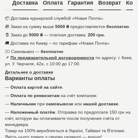
Доставка
Оплата
Гарантия
Возврат
Кон
📦 Доставка курьерской службой «Новая Почта».
🎁 Заказ на сумму выше
5000 ₴
предоставляется
бесплатно
.
🧾 Заказ до
5000 ₴
— платная доставка:
200 грн.
🚚 Доставка по Киеву – по тарифам «Новая Почта».
🚶‍♀️ Самовывоз —
бесплатно
📌
По предварительной договоренности
по адресу: г. Киев,
ул. У. Черчиля, 42е, с 10:00 до 17:00.
Детальнее о доставке
Варианты оплаты
—
Оплата картой на сайте
.
—
Оплата по реквизитам
на счёт компании.
—
Наличными
при
самовывозе
или
нашей доставке
.
—
Наложенный платёж
. Отправка по предоплате 150 грн на
счёт, которую вы оплачиваете после получения счёта от
менеджера.
Товар на 100% виробляється в Україні, Тайвані та В'етнамі.
Якість цього товару у своєму сегменті — краще!