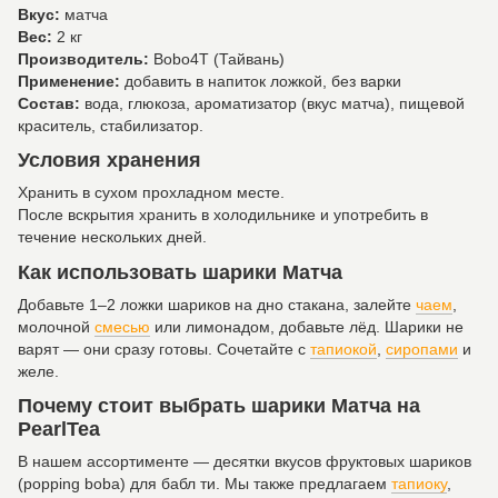
Вкус:
матча
Вес:
2 кг
Производитель:
Bobo4T (Тайвань)
Применение:
добавить в напиток ложкой, без варки
Состав:
вода, глюкоза, ароматизатор (вкус матча), пищевой
краситель, стабилизатор.
Условия хранения
Хранить в сухом прохладном месте.
После вскрытия хранить в холодильнике и употребить в
течение нескольких дней.
Как использовать шарики Матча
Добавьте 1–2 ложки шариков на дно стакана, залейте
чаем
,
молочной
смесью
или лимонадом, добавьте лёд. Шарики не
варят — они сразу готовы. Сочетайте с
тапиокой
,
сиропами
и
желе.
Почему стоит выбрать шарики Матча на
PearlTea
В нашем ассортименте — десятки вкусов фруктовых шариков
(popping boba) для бабл ти. Мы также предлагаем
тапиоку
,