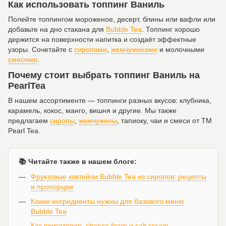
Как использовать топпинг Ваниль
Полейте топпингом мороженое, десерт, блины или вафли или
добавьте на дно стакана для
Bubble Tea
. Топпинг хорошо
держится на поверхности напитка и создаёт эффектные
узоры. Сочетайте с
сиропами
,
жемчужинами
и молочными
смесями
.
Почему стоит выбрать топпинг Ваниль на
PearlTea
В нашем ассортименте — топпинги разных вкусов: клубника,
карамель, кокос, манго, вишня и другие. Мы также
предлагаем
сиропы
,
жемчужины
, тапиоку, чаи и смеси от ТМ
Pearl Tea.
📚 Читайте также в нашем блоге:
Фруктовые коктейли Bubble Tea из сиропов: рецепты
и пропорции
Какие ингредиенты нужны для базового меню
Bubble Tea
Как приготовить cheese foam и salt cream