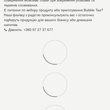
повернення можливе тільки при збереженні упаковки та
термінів споживання.
Є питання по вибору продукту або приготування Bubble Tea?
Наші фахівці з радістю проконсультують вас і остаточно
підберуть продукцію для вашого бізнесу або домашніх
напитків.
📞 Дзвоніть: +380 97 27 37 677