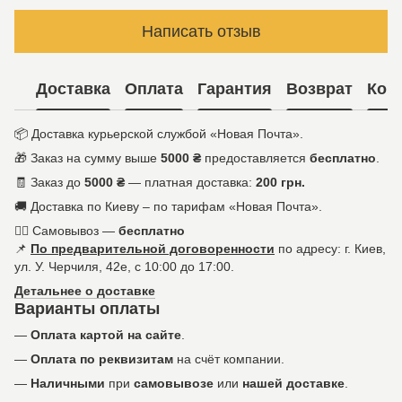
Написать отзыв
Доставка
Оплата
Гарантия
Возврат
Кон
📦 Доставка курьерской службой «Новая Почта».
🎁 Заказ на сумму выше
5000 ₴
предоставляется
бесплатно
.
🧾 Заказ до
5000 ₴
— платная доставка:
200 грн.
🚚 Доставка по Киеву – по тарифам «Новая Почта».
🚶‍♀️ Самовывоз —
бесплатно
📌
По предварительной договоренности
по адресу: г. Киев,
ул. У. Черчиля, 42е, с 10:00 до 17:00.
Детальнее о доставке
Варианты оплаты
—
Оплата картой на сайте
.
—
Оплата по реквизитам
на счёт компании.
—
Наличными
при
самовывозе
или
нашей доставке
.