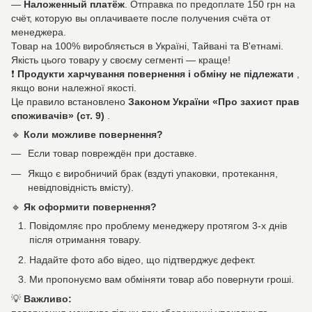
—
Наложенный платёж
. Отправка по предоплате 150 грн на
счёт, которую вы оплачиваете после получения счёта от
менеджера.
Товар на 100% виробляється в Україні, Тайвані та В'етнамі.
Якість цього товару у своєму сегменті — краще!
❗
Продукти харчування повернення і обміну не підлежати
,
якщо вони належної якості.
Це правило встановлено
Законом України «Про захист прав
споживачів» (ст. 9)
.
🔹
Коли можливе повернення?
Если товар повреждён при доставке.
Якщо є виробничий брак (вздуті упаковки, протекання,
невідповідність вмісту).
🔹
Як оформити повернення?
Повідомляє про проблему менеджеру протягом 3-х днів
після отримання товару.
Надайте фото або відео, що підтверджує дефект.
Ми пропонуємо вам обміняти товар або повернути гроші.
💡
Важливо: