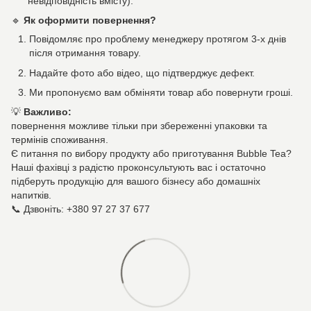
невідповідність вмісту).
🔹
Як оформити повернення?
Повідомляє про проблему менеджеру протягом 3-х днів
після отримання товару.
Надайте фото або відео, що підтверджує дефект.
Ми пропонуємо вам обміняти товар або повернути гроші.
💡
Важливо:
повернення можливе тільки при збереженні упаковки та
термінів споживання.
Є питання по вибору продукту або приготування Bubble Tea?
Наші фахівці з радістю проконсультують вас і остаточно
підберуть продукцію для вашого бізнесу або домашніх
напитків.
📞 Дзвоніть: +380 97 27 37 677