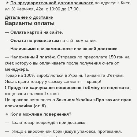
📌
По предварительной договоренности
по адресу: г. Киев,
ул. У. Черчиля, 42е, с 10:00 до 17:00.
Детальнее о доставке
Варианты оплаты
—
Оплата картой на сайте
.
—
Оплата по реквизитам
на счёт компании.
—
Наличными
при
самовывозе
или
нашей доставке
.
—
Наложенный платёж
. Отправка по предоплате 150 грн на
счёт, которую вы оплачиваете после получения счёта от
менеджера.
Товар на 100% виробляється в Україні, Тайвані та В'етнамі.
Якість цього товару у своєму сегменті — краще!
❗
Продукти харчування повернення і обміну не підлежати
,
якщо вони належної якості.
Це правило встановлено
Законом України «Про захист прав
споживачів» (ст. 9)
.
🔹
Коли можливе повернення?
Если товар повреждён при доставке.
Якщо є виробничий брак (вздуті упаковки, протекання,