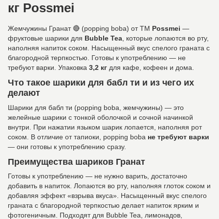
кг Possmei
Жемчужины Гранат 🔴 (popping boba) от ТМ
Possmei
—
фруктовые шарики для
Bubble Tea
, которые лопаются во рту,
наполняя напиток соком. Насыщенный вкус спелого граната с
благородной терпкостью. Готовы к употреблению — не
требуют варки. Упаковка
3,2 кг
для кафе, кофеен и дома.
Что такое шарики для бабл ти и из чего их
делают
Шарики для бабл ти (popping boba, жемчужины) — это
желейные шарики с тонкой оболочкой и сочной начинкой
внутри. При нажатии языком шарик лопается, наполняя рот
соком. В отличие от тапиоки, popping boba
не требуют варки
— они готовы к употреблению сразу.
Преимущества шариков Гранат
Готовы к употреблению — не нужно варить, достаточно
добавить в напиток. Лопаются во рту, наполняя глоток соком и
добавляя эффект «взрыва вкуса». Насыщенный вкус спелого
граната с благородной терпкостью делает напиток ярким и
фотогеничным. Подходят для Bubble Tea, лимонадов,