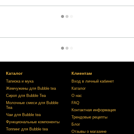
Каталог
Клиентам
Тапиока и мука
Вход в личный кабинет
Жемчужины для Bubble tea
Каталог
Сироп для Bubble Tea
О нас
Молочные смеси для Bubble
FAQ
Tea
Контактная информация
Чаи для Bubble tea
Трендовые рецепты
Функциональные компоненты
Блог
Топпинг для Bubble tea
Отзывы о магазине