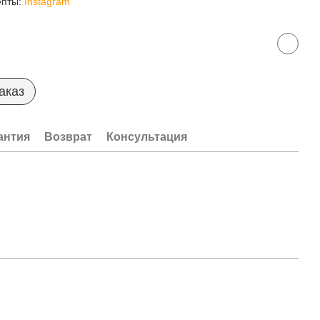
епты:
Instagram
аказ
антия
Возврат
Консультация