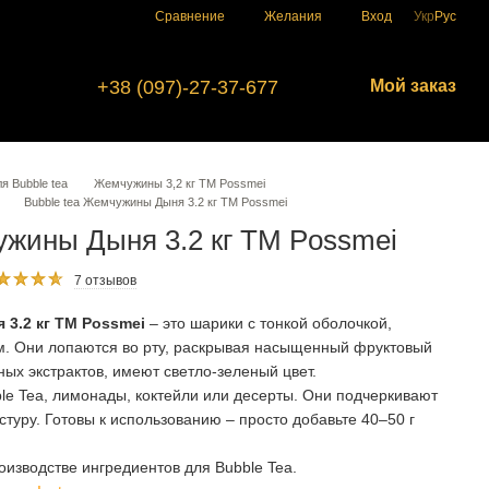
Сравнение
Желания
Вход
Укр
Рус
+38 (097)-27-37-677
Мой заказ
 Bubble tea
Жемчужины 3,2 кг ТМ Possmei
Bubble tea Жемчужины Дыня 3.2 кг TM Possmei
ужины Дыня 3.2 кг TM Possmei
7 отзывов
3.2 кг TM Possmei
– это шарики с тонкой оболочкой,
. Они лопаются во рту, раскрывая насыщенный фруктовый
ных экстрактов, имеют светло-зеленый цвет.
le Tea, лимонады, коктейли или десерты. Они подчеркивают
стуру. Готовы к использованию – просто добавьте 40–50 г
оизводстве ингредиентов для Bubble Tea.