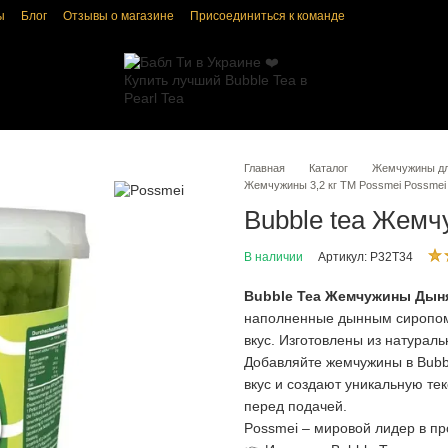
ы
Блог
Отзывы о магазине
Присоединиться к команде
ка конфиденциальности
Пользовательское соглашение
Главная
Каталог
Жемчужины для
Жемчужины 3,2 кг ТМ Possmei Possmei
Bubble tea Жемч
В наличии
Артикул: P32T34
Bubble Tea Жемчужины Дыня 
наполненные дынным сиропом
вкус. Изготовлены из натураль
Добавляйте жемчужины в Bubb
вкус и создают уникальную тек
перед подачей.
Possmei – мировой лидер в пр