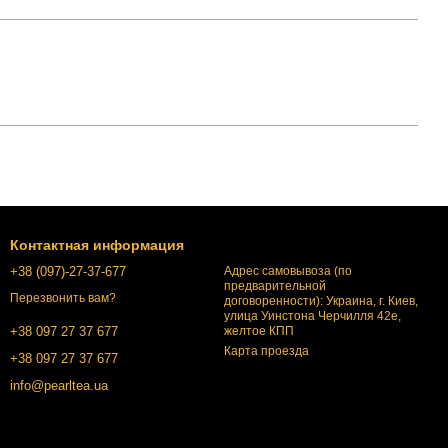
Контактная информация
+38 (097)-27-37-677
Адрес самовывоза (по
предварительной
Перезвонить вам?
договоренности): Украина, г. Киев,
улица Уинстона Черчилля 42е,
желтое КПП
+38 097 27 37 677
Карта проезда
+38 097 27 37 677
info@pearltea.ua