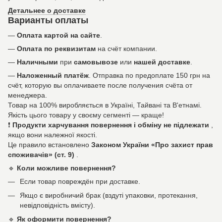
Детальнее о доставке
Варианты оплаты
—
Оплата картой на сайте
.
—
Оплата по реквизитам
на счёт компании.
—
Наличными
при
самовывозе
или
нашей доставке
.
—
Наложенный платёж
. Отправка по предоплате 150 грн на
счёт, которую вы оплачиваете после получения счёта от
менеджера.
Товар на 100% виробляється в Україні, Тайвані та В'етнамі.
Якість цього товару у своєму сегменті — краще!
❗
Продукти харчування повернення і обміну не підлежати
,
якщо вони належної якості.
Це правило встановлено
Законом України «Про захист прав
споживачів» (ст. 9)
.
🔹
Коли можливе повернення?
Если товар повреждён при доставке.
Якщо є виробничий брак (вздуті упаковки, протекання,
невідповідність вмісту).
🔹
Як оформити повернення?