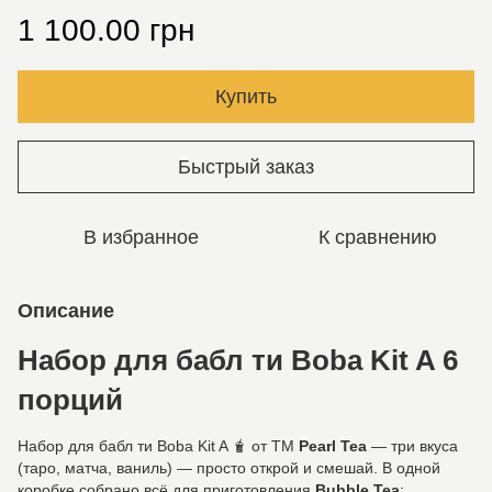
1 100.00 грн
Купить
Быстрый заказ
В избранное
К сравнению
Описание
Набор для бабл ти Boba Kit A 6
порций
Набор для бабл ти Boba Kit A 🧋 от ТМ
Pearl Tea
— три вкуса
(таро, матча, ваниль) — просто открой и смешай. В одной
коробке собрано всё для приготовления
Bubble Tea
: