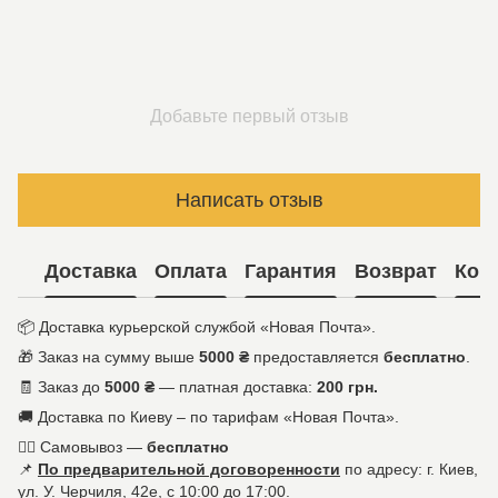
Добавьте первый отзыв
Написать отзыв
Доставка
Оплата
Гарантия
Возврат
Кон
📦 Доставка курьерской службой «Новая Почта».
🎁 Заказ на сумму выше
5000 ₴
предоставляется
бесплатно
.
🧾 Заказ до
5000 ₴
— платная доставка:
200 грн.
🚚 Доставка по Киеву – по тарифам «Новая Почта».
🚶‍♀️ Самовывоз —
бесплатно
📌
По предварительной договоренности
по адресу: г. Киев,
ул. У. Черчиля, 42е, с 10:00 до 17:00.