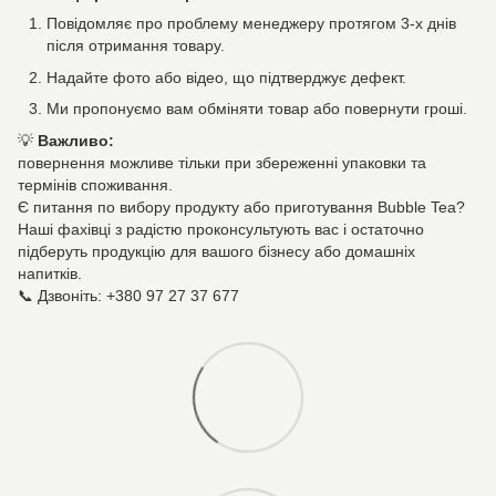
Повідомляє про проблему менеджеру протягом 3-х днів
після отримання товару.
Надайте фото або відео, що підтверджує дефект.
Ми пропонуємо вам обміняти товар або повернути гроші.
💡
Важливо:
повернення можливе тільки при збереженні упаковки та
термінів споживання.
Є питання по вибору продукту або приготування Bubble Tea?
Наші фахівці з радістю проконсультують вас і остаточно
підберуть продукцію для вашого бізнесу або домашніх
напитків.
📞 Дзвоніть: +380 97 27 37 677