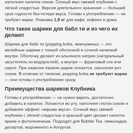
наполняя напиток соком. Сочный вкус свежей клубники с
лёгкой сладостью. Версия длительного хранения — больший
срок годности без потери вкуса. Готовы к употреблению — не
требуют варки. Упаковка
1,8 кг
для кафе, кофеен и дома.
Что такое шарики для бабл ти и из чего их
делают
Шарики для бабл ти (popping boba, жемчужины) — это
желейные шарики с тонкой оболочкой и сочной начинкой
внутри. Оболочку делают из альгината натрия (натуральный
загуститель из водорослей), а внутри — фруктовый сок или
сироп. При нажатии языком шарик лопается, наполняя рот
соком. В отличие от тапиоки, popping boba
не требуют варки
— они готовы к употреблению сразу.
Преимущества шариков Клубника
Готовы к употреблению — не нужно варить, достаточно
добавить в напиток. Лопаются во рту, наполняя глоток соком и
добавляя эффект «взрыва вкуса». Сочный вкус свежей
клубники с лёгкой сладостью и красный цвет делают напиток
ярким и фотогеничным. Подходят для Bubble Tea, лимонадов,
десертов, мороженого и йогуртов.