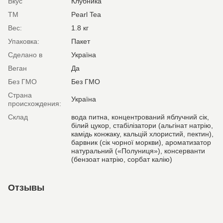
Вкус
Клубника
ТМ
Pearl Tea
Вес:
1.8 кг
Упаковка:
Пакет
Сделано в
Україна
Веган
Да
Без ГМО
Без ГМО
Страна
Україна
происхождения:
Склад
вода питна, концентрований яблучний сік,
білий цукор, стабілізатори (альгінат натрію,
камідь конжаку, кальцій хлористий, пектин),
барвник (сік чорної моркви), ароматизатор
натуральний («Полуниця»), консерванти
(бензоат натрію, сорбат калію)
Отзывы