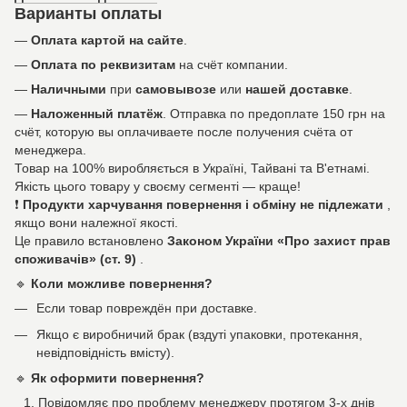
Варианты оплаты
—
Оплата картой на сайте
.
—
Оплата по реквизитам
на счёт компании.
—
Наличными
при
самовывозе
или
нашей доставке
.
—
Наложенный платёж
. Отправка по предоплате 150 грн на
счёт, которую вы оплачиваете после получения счёта от
менеджера.
Товар на 100% виробляється в Україні, Тайвані та В'етнамі.
Якість цього товару у своєму сегменті — краще!
❗
Продукти харчування повернення і обміну не підлежати
,
якщо вони належної якості.
Це правило встановлено
Законом України «Про захист прав
споживачів» (ст. 9)
.
🔹
Коли можливе повернення?
Если товар повреждён при доставке.
Якщо є виробничий брак (вздуті упаковки, протекання,
невідповідність вмісту).
🔹
Як оформити повернення?
Повідомляє про проблему менеджеру протягом 3-х днів