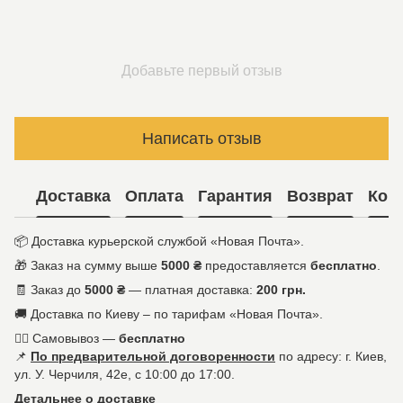
Добавьте первый отзыв
Написать отзыв
Доставка
Оплата
Гарантия
Возврат
Кон
📦 Доставка курьерской службой «Новая Почта».
🎁 Заказ на сумму выше
5000 ₴
предоставляется
бесплатно
.
🧾 Заказ до
5000 ₴
— платная доставка:
200 грн.
🚚 Доставка по Киеву – по тарифам «Новая Почта».
🚶‍♀️ Самовывоз —
бесплатно
📌
По предварительной договоренности
по адресу: г. Киев,
ул. У. Черчиля, 42е, с 10:00 до 17:00.
Детальнее о доставке