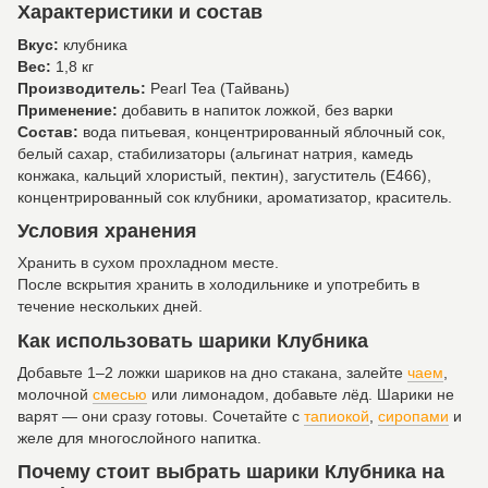
Характеристики и состав
Вкус:
клубника
Вес:
1,8 кг
Производитель:
Pearl Tea (Тайвань)
Применение:
добавить в напиток ложкой, без варки
Состав:
вода питьевая, концентрированный яблочный сок,
белый сахар, стабилизаторы (альгинат натрия, камедь
конжака, кальций хлористый, пектин), загуститель (Е466),
концентрированный сок клубники, ароматизатор, краситель.
Условия хранения
Хранить в сухом прохладном месте.
После вскрытия хранить в холодильнике и употребить в
течение нескольких дней.
Как использовать шарики Клубника
Добавьте 1–2 ложки шариков на дно стакана, залейте
чаем
,
молочной
смесью
или лимонадом, добавьте лёд. Шарики не
варят — они сразу готовы. Сочетайте с
тапиокой
,
сиропами
и
желе для многослойного напитка.
Почему стоит выбрать шарики Клубника на