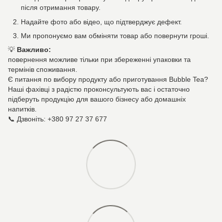
після отримання товару.
Надайте фото або відео, що підтверджує дефект.
Ми пропонуємо вам обміняти товар або повернути гроші.
💡
Важливо:
повернення можливе тільки при збереженні упаковки та
термінів споживання.
Є питання по вибору продукту або приготування Bubble Tea?
Наші фахівці з радістю проконсультують вас і остаточно
підберуть продукцію для вашого бізнесу або домашніх
напитків.
📞 Дзвоніть: +380 97 27 37 677