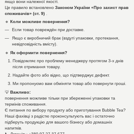
якщо вони належної якості.
Це правило встановлено
Законом України «Про захист прав
споживачів» (ст. 9)
.
🔹
Коли можливе повернення?
Если товар повреждён при доставке.
Якщо є виробничий брак (вздуті упаковки, протекання,
невідповідність вмісту).
🔹
Як оформити повернення?
Повідомляє про проблему менеджеру протягом 3-х днів
після отримання товару.
Надайте фото або відео, що підтверджує дефект.
Ми пропонуємо вам обміняти товар або повернути гроші.
💡
Важливо:
повернення можливе тільки при збереженні упаковки та
термінів споживання.
Є питання по вибору продукту або приготування Bubble Tea?
Наші фахівці з радістю проконсультують вас і остаточно
підберуть продукцію для вашого бізнесу або домашніх
напитків.
📞 Дзвоніть: +380 97 27 37 677