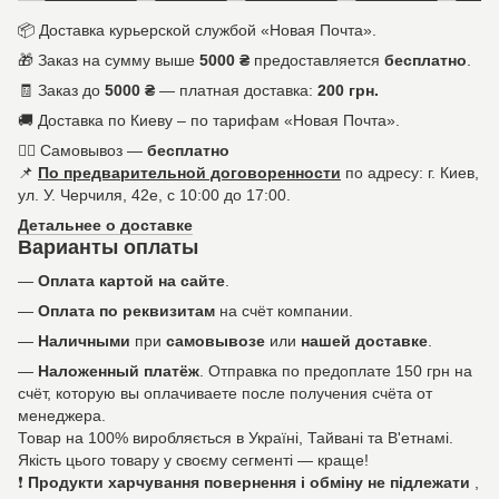
📦 Доставка курьерской службой «Новая Почта».
🎁 Заказ на сумму выше
5000 ₴
предоставляется
бесплатно
.
🧾 Заказ до
5000 ₴
— платная доставка:
200 грн.
🚚 Доставка по Киеву – по тарифам «Новая Почта».
🚶‍♀️ Самовывоз —
бесплатно
📌
По предварительной договоренности
по адресу: г. Киев,
ул. У. Черчиля, 42е, с 10:00 до 17:00.
Детальнее о доставке
Варианты оплаты
—
Оплата картой на сайте
.
—
Оплата по реквизитам
на счёт компании.
—
Наличными
при
самовывозе
или
нашей доставке
.
—
Наложенный платёж
. Отправка по предоплате 150 грн на
счёт, которую вы оплачиваете после получения счёта от
менеджера.
Товар на 100% виробляється в Україні, Тайвані та В'етнамі.
Якість цього товару у своєму сегменті — краще!
❗
Продукти харчування повернення і обміну не підлежати
,