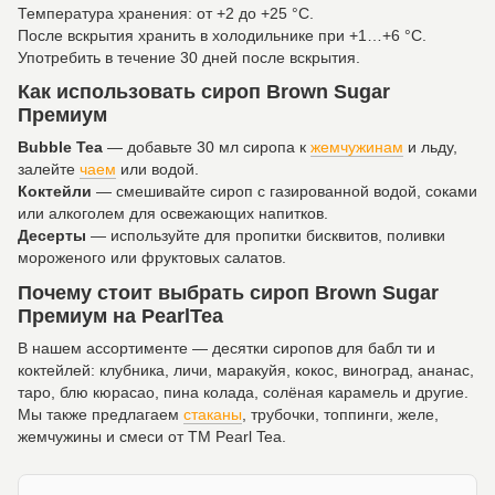
Температура хранения: от +2 до +25 °C.
После вскрытия хранить в холодильнике при +1…+6 °C.
Употребить в течение 30 дней после вскрытия.
Как использовать сироп Brown Sugar
Премиум
Bubble Tea
— добавьте 30 мл сиропа к
жемчужинам
и льду,
залейте
чаем
или водой.
Коктейли
— смешивайте сироп с газированной водой, соками
или алкоголем для освежающих напитков.
Десерты
— используйте для пропитки бисквитов, поливки
мороженого или фруктовых салатов.
Почему стоит выбрать сироп Brown Sugar
Премиум на PearlTea
В нашем ассортименте — десятки сиропов для бабл ти и
коктейлей: клубника, личи, маракуйя, кокос, виноград, ананас,
таро, блю кюрасао, пина колада, солёная карамель и другие.
Мы также предлагаем
стаканы
, трубочки, топпинги, желе,
жемчужины и смеси от ТМ Pearl Tea.