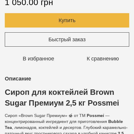
1 050.00 грн
Купить
Быстрый заказ
В избранное
К сравнению
Описание
Сироп для коктейлей Brown
Sugar Премиум 2,5 кг Possmei
Сироп «Brown Sugar Премиум» 🍯 от ТМ
Possmei
—
концентрированный ингредиент для приготовления
Bubble
Tea
, лимонадов, коктейлей и десертов. Глубокий карамельно-
паточный вкус тростникового сахара в удобной канистре
2,5