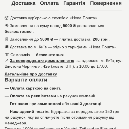
Доставка
Оплата
Гарантія
Повернення
📦
Доставка кур'єрською службою «Нова Пошта».
🎁
Замовлення на суму понад
5000 ₴
доставляється
безкоштовно
.
🧾
Замовлення до
5000 ₴
— платна доставка:
200 грн
.
🚚
Доставка по м. Київ — згідно з тарифами «Нова Пошта».
🚶‍♀️
Самовивіз —
безкоштовно:
📌
За попередньою домовленістю
за адресою: м. Київ, вул.
Вінстона Черчилля, 42е (жовте КПП), з 10:00 до 17:00.
Детальніше про доставку
Варіанти оплати
—
Оплата карткою на сайті
.
—
Оплата за реквізитами
на рахунок компанії.
—
Готівкою
при
самовивозі
або
нашій доставці
.
—
Накладений платіж
. Відправка за передоплатою 150 грн
на рахунок, яку ви сплачуєте після отримання рахунку від
менеджера.
Товар на 100% виробляється в Україні, Тайвані та В'єтнамі.