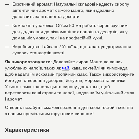
Екзотичний аромат: Натуральні складові надають сиропу
автентичний аромат свіжого манго, який ідеально
доповнить ваші напої та десерти.
Компактна упаковка: Об’єм 50 мл робить сироп зручним
для додавання до різноманітних напоїв та десертів, як у
домашніх умовах, так і на професійній кухні.
Виробництво: Тайвань / Україна, що гарантує дотримання
суворих стандартів якості.
Як використовувати:
Додавайте сироп Манго до ваших
улюблених напоїв, таких як
чай
, кава, коктейлі чи лимонади,
щоб надати їм яскравий тропічний смак. Також використовуйте
його для створення десертів, йогуртів, морозива та випічки.
Усього кілька крапель цього сиропу достатньо, щоб
перетворити ваші страви та напої, надавши їм унікальний смак
і аромат.
Створіть незабутні смакові враження для своїх гостей і клієнтів
з нашим преміальним фруктовим сиропом!
Характеристики